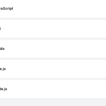
vaScript
S
dis
e.js
e.js