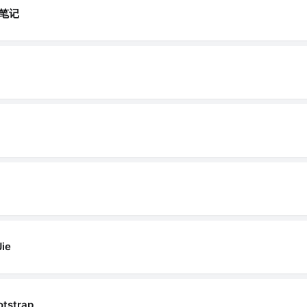
笔记
Jie
otstrap