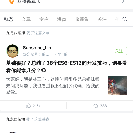
获得徽章 0
动态
文章
专栏
沸点
收藏集
关注
赞
32
九龙西拓海
赞了这篇文章
Sunshine_Lin
关注
@公众号：前端之神 & B站：林三心的挖掘机
4年前
·
基础很好？总结了38个ES6-ES12的开发技巧，倒要看
看你能拿几分？🐶
大家好，我是林三心，这段时间很多兄弟姐妹都
来问我问题，我也看过很多他们的代码。给我的
感觉...
2.5k
338
九龙西拓海
赞了这篇沸点