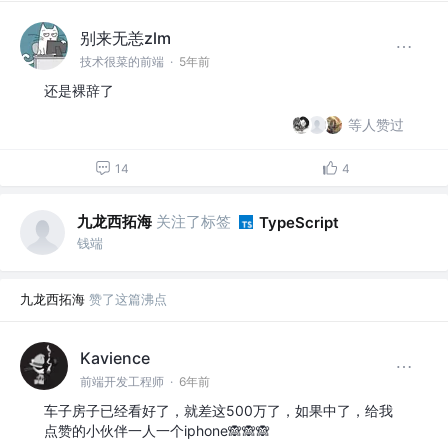
别来无恙zlm
技术很菜的前端
·
5年前
还是裸辞了
等人赞过
14
4
九龙西拓海
关注了标签
TypeScript
钱端
九龙西拓海
赞了这篇沸点
Kavience
前端开发工程师
·
6年前
车子房子已经看好了，就差这500万了，如果中了，给我
点赞的小伙伴一人一个iphone🙈🙈🙈