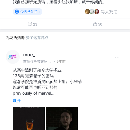
我自己加班无所谓，按着头让我加班，就干你妈的。
等人赞过
今天学到了
23
50
九龙西拓海
赞了这篇沸点
moe_
前端摸鱼带砖家 @OCDL
·
5年前
从高中追到了如今大学毕业
136集 寇森箱子的密码
寇森学院是神盾局logo加上黛西小雏菊
以后可能再也听不到那句
previously of marvel…
展开