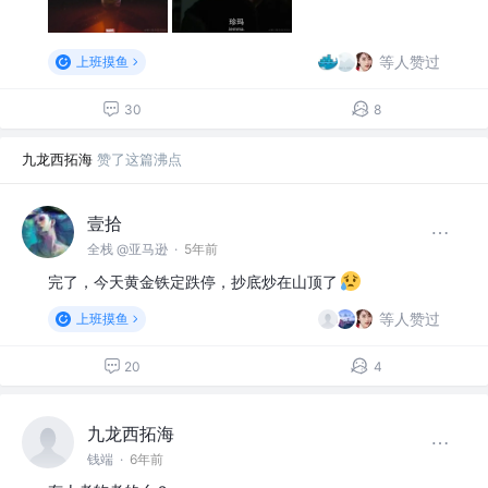
等人赞过
上班摸鱼
30
8
九龙西拓海
赞了这篇沸点
壹拾
全栈 @亚马逊
·
5年前
完了，今天黄金铁定跌停，抄底炒在山顶了
等人赞过
上班摸鱼
20
4
九龙西拓海
钱端
·
6年前