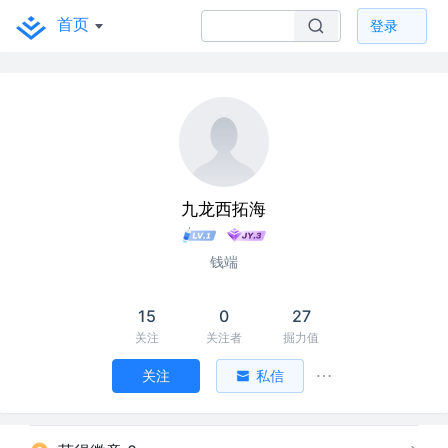
首页
登录
九龙西拓海
钱端
15
0
27
关注
关注者
掘力值
关注
私信