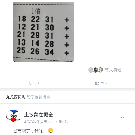
等人赞过
60
237
九龙西拓海
赞了这篇沸点
土拨鼠在掘金
JAVA吹牛大王 @苏州
·
5年前
提离职了，舒服。