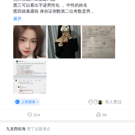
图三可以看出字迹男性化 ， 中性的姓名
图四就暴露啦 身份证倒数第二位奇数是男…
展开
等人赞过
上班摸鱼
204
66
九龙西拓海
赞了这篇沸点