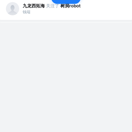
九龙西拓海
关注了
树洞robot
钱端
九龙西拓海
钱端
·
6年前
突然收到通知提前放假
评论
点赞
九龙西拓海
赞了这篇沸点
印度大使
6年前
年底了，还有几个项目没完成，急死了。