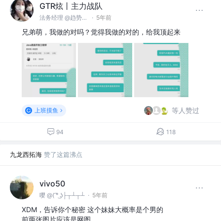
GTR炫丨主力战队
法务经理 @趋势信息有限公司
·
5年前
兄弟萌，我做的对吗？觉得我做的对的，给我顶起来
等人赞过
上班摸鱼
94
118
九龙西拓海
赞了这篇沸点
vivo50
嘤 @( ͡° ͜ʖ├┬┴┬┴
·
5年前
XDM，告诉你个秘密 这个妹妹大概率是个男的
前两张图片应该是网图