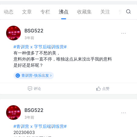
动态
文章
专栏
沸点
收藏集
关注
赞
0
BSG522
3年前
#青训营 x 字节后端训练营#
有一种债多了不愁的美，
意料外的事一直不停，唯独这点从来没出乎我的意料
是好还是坏呢？
青训营-快乐出发
评论
点赞
BSG522
3年前
#青训营 x 字节后端训练营#
20230603