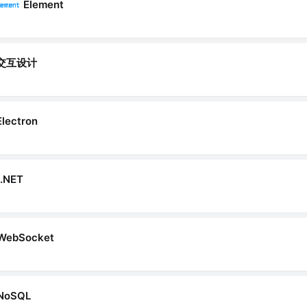
Element
交互设计
Electron
.NET
WebSocket
NoSQL