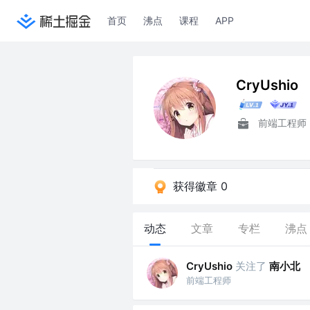
首页
沸点
课程
APP
CryUshio
前端工程师
获得徽章 0
动态
文章
专栏
沸点
关注了
南小北
CryUshio
前端工程师