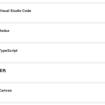
Visual Studio Code
Redux
TypeScript
配色
Canvas