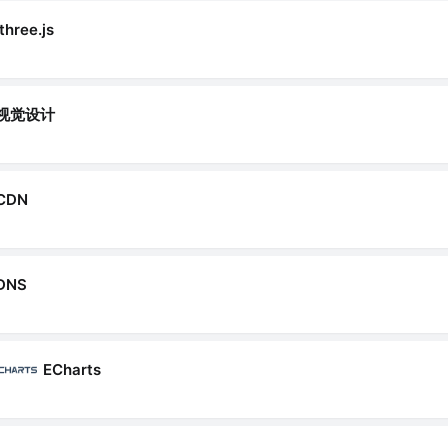
three.js
视觉设计
CDN
DNS
ECharts