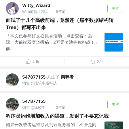
Witty_Wizard
关注
Web前端工程师 @公号|前端有话说
5年前
·
面试了十几个高级前端，竟然连（扁平数据结构转
Tree）都写不出来
「本文已参与好文召集令活动，点击查看：后
端、大前端双赛道投稿，2万元奖池等你挑战！」
前...
4.1k
2.1k
关注了
阐释者
547877155
销售 @比较牛逼科技
547877155
关注
销售 @比较牛逼科技
3年前
·
程序员运维增加收入的渠道，发财了不要忘记我
如果开发或者运维涉及到云服务器的，不管是阿