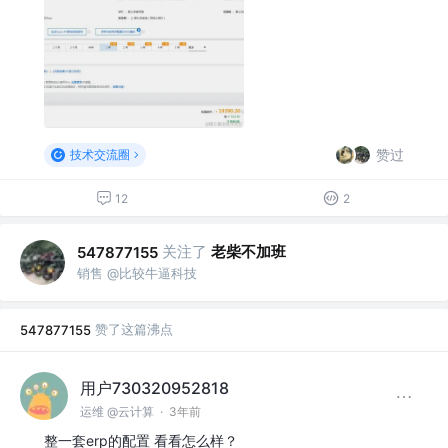
赞过
技术交流圈
12
2
关注了
老柴不加班
547877155
销售 @比较牛逼科技
赞了这篇沸点
547877155
用户730320952818
运维 @云计算
·
3年前
整一套erp的配置 看看怎么样？