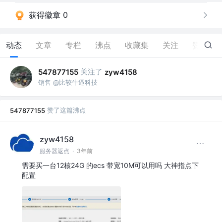
获得徽章 0
动态
文章
专栏
沸点
收藏集
关注
赞
3
关注了
547877155
zyw4158
销售 @比较牛逼科技
赞了这篇沸点
547877155
zyw4158
服务器返点
·
3年前
需要买一台12核24G 的ecs 带宽10M可以用吗 大神指点下
配置