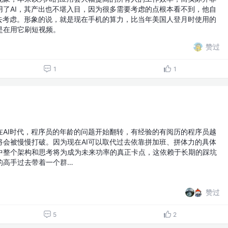
用了AI，其产出也不堪入目，因为很多需要考虑的点根本看不到，他自
I去考虑。形象的说，就是现在手机的算力，比当年美国人登月时使用的
是在用它刷短视频。
赞过
1
1
在AI时代，程序员的年龄的问题开始翻转，有经验的有阅历的程序员越
象将会被慢慢打破。因为现在AI可以取代过去依靠拼加班、拼体力的具体
中整个架构和思考将为成为未来功率的真正卡点，这依赖于长期的踩坑
的高手过去带着一个群…
赞过
5
2