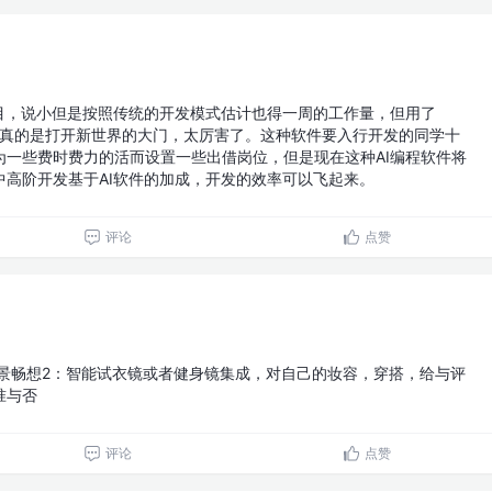
小项目，说小但是按照传统的开发模式估计也得一周的工作量，但用了
小时！真的是打开新世界的大门，太厉害了。这种软件要入行开发的同学十
为一些费时费力的活而设置一些出借岗位，但是现在这种AI编程软件将
中高阶开发基于AI软件的加成，开发的效率可以飞起来。
评论
点赞
用场景畅想2：智能试衣镜或者健身镜集成，对自己的妆容，穿搭，给与评
准与否
评论
点赞