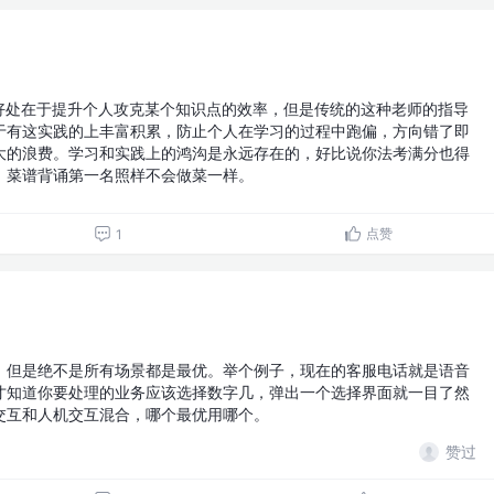
的好处在于提升个人攻克某个知识点的效率，但是传统的这种老师的指导
于有这实践的上丰富积累，防止个人在学习的过程中跑偏，方向错了即
大的浪费。学习和实践上的鸿沟是永远存在的，好比说你法考满分也得
，菜谱背诵第一名照样不会做菜一样。
点赞
1
，但是绝不是所有场景都是最优。举个例子，现在的客服电话就是语音
才知道你要处理的业务应该选择数字几，弹出一个选择界面就一目了然
交互和人机交互混合，哪个最优用哪个。
赞过