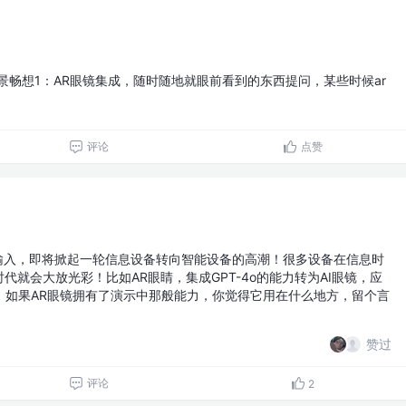
场景畅想1：AR眼镜集成，随时随地就眼前看到的东西提问，某些时候ar
评论
点赞
视频输入，即将掀起一轮信息设备转向智能设备的高潮！很多设备在信息时
代就会大放光彩！比如AR眼睛，集成GPT-4o的能力转为AI眼镜，应
，如果AR眼镜拥有了演示中那般能力，你觉得它用在什么地方，留个言
赞过
评论
2