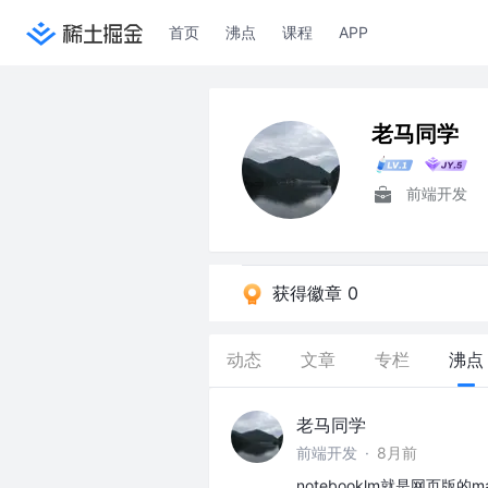
首页
沸点
课程
APP
老马同学
前端开发
获得徽章 0
动态
文章
专栏
沸点
老马同学
前端开发
·
8月前
notebooklm就是网页版的