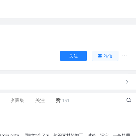
关注
私信
收藏集
关注
赞
151
margin note ，同时结合了ai，知识素材的加工，讨论，沉淀，一条处理