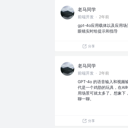
老马同学
前端开发
·
2年前
gpt-4o应用载体以及应用
眼镜实时给提示和指导
分享
老马同学
前端开发
·
2年前
GPT-4o 的语音输入和
代是一个鸡肋的玩具，在AI时
用场景可就太多了。想象下
聊一聊。
分享