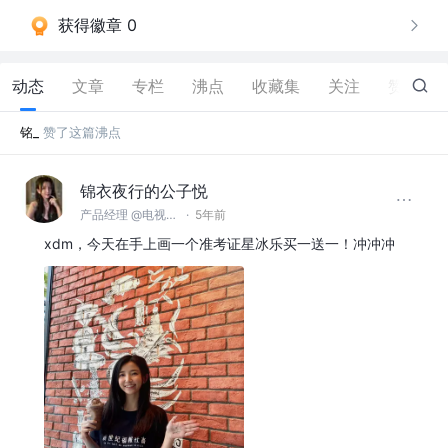
获得徽章 0
动态
文章
专栏
沸点
收藏集
关注
赞
76
铭_
赞了这篇沸点
锦衣夜行的公子悦
产品经理 @电视有什么好看的
·
5年前
xdm，今天在手上画一个准考证星冰乐买一送一！冲冲冲