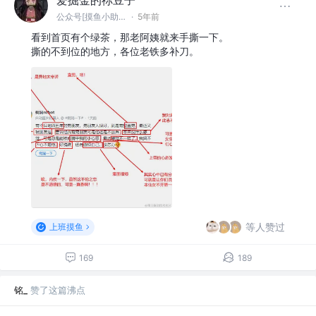
公众号[摸鱼小助手]，欢迎关注～
·
5年前
看到首页有个绿茶，那老阿姨就来手撕一下。
撕的不到位的地方，各位老铁多补刀。
等人赞过
上班摸鱼
169
189
铭_
赞了这篇沸点