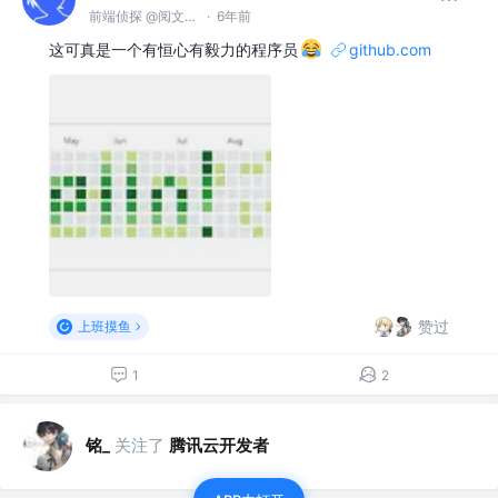
前端侦探 @阅文集团
·
6年前
这可真是一个有恒心有毅力的程序员
github.com
赞过
上班摸鱼
1
2
铭_
关注了
腾讯云开发者