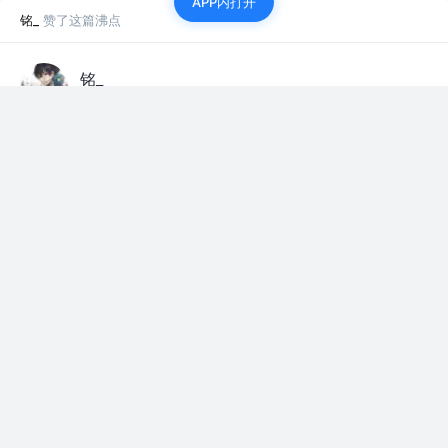
APP内打开
铭_
赞了这篇沸点
铭_
6年前
赞过
评论
1