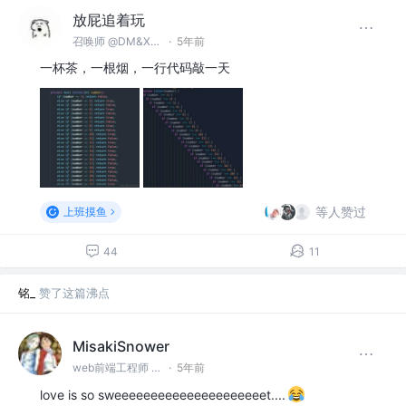
放屁追着玩
召唤师 @DM&XY(德玛西亚)APC事业群
·
5年前
一杯茶，一根烟，一行代码敲一天
等人赞过
上班摸鱼
44
11
铭_
赞了这篇沸点
MisakiSnower
web前端工程师 @阿纳海姆新人类企业
·
5年前
love is so sweeeeeeeeeeeeeeeeeeeeet....