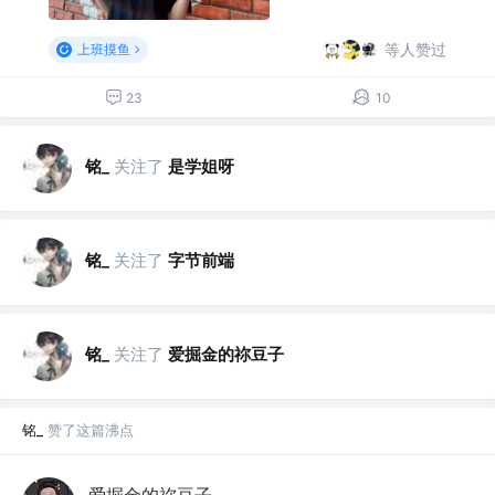
等人赞过
上班摸鱼
23
10
铭_
关注了
是学姐呀
铭_
关注了
字节前端
铭_
关注了
爱掘金的祢豆子
铭_
赞了这篇沸点
爱掘金的祢豆子