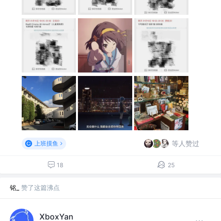
等人赞过
上班摸鱼
18
25
铭_
赞了这篇沸点
XboxYan