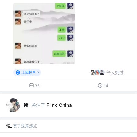
等人赞过
上班摸鱼
36
14
铭_
关注了
Flink_China
铭_
赞了这篇沸点