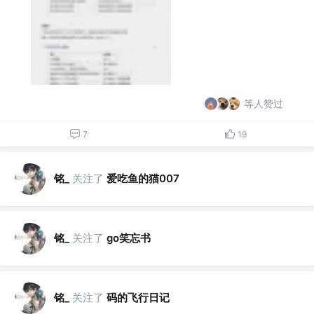
等人赞过
7
19
铭_
关注了
爱吃鱼的猫007
铭_
关注了
go笑忘书
铭_
关注了
码的飞行日记