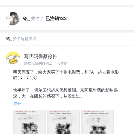
铭_
关注了
已注销132
铭_
赞了这篇沸点
写代码像蔡徐抻
冷酷无情的打码机器 @腾讯
·
6年前
明天周五了，给大家买了十张电影票，和TA一起去看电影
吧( •̆ ᵕ •̆ )◞♡
快半年了，偶尔回想起来仍想落泪。京阿尼对我的影响很
深，大一在团长的感召下，从没出过…
展开