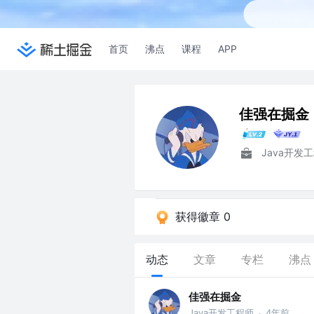
首页
沸点
课程
APP
佳强在掘金
Java开发
获得徽章 0
动态
文章
专栏
沸点
佳强在掘金
Java开发工程师
4年前
·