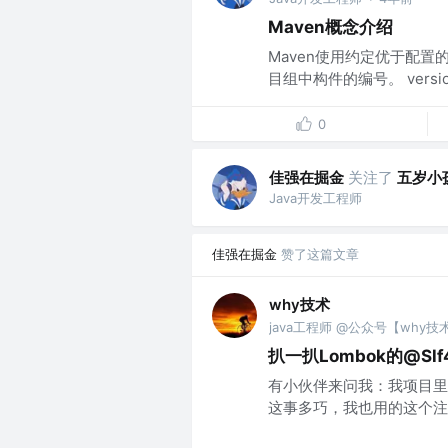
Maven概念介绍
Maven使用约定优于配置的
目组中构件的编号。 vers
0
佳强在掘金
关注了
五岁小
Java开发工程师
佳强在掘金
赞了这篇文章
why技术
java工程师 @公众号【why技
扒一扒Lombok的@S
有小伙伴来问我：我项目里面用的
这事多巧，我也用的这个注解