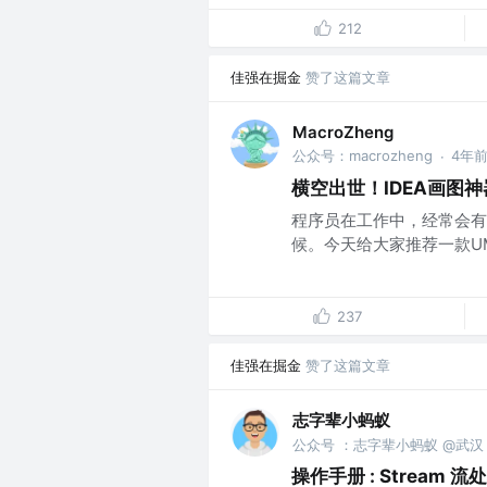
212
佳强在掘金
赞了这篇文章
MacroZheng
公众号：macrozheng
4年
·
横空出世！IDEA画图神
程序员在工作中，经常会有
候。今天给大家推荐一款UM
237
佳强在掘金
赞了这篇文章
志字辈小蚂蚁
公众号 ：志字辈小蚂蚁 @武汉
操作手册 : Stream 