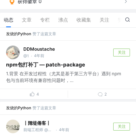
获得徽章 0
动态
文章
专栏
沸点
收藏集
关注
赞
3
发烧的Python
赞了这篇文章
DDMoustache
关注
4年前
@1
·
npm包打补丁 — patch-package
1.背景 在开发过程性（尤其是基于第三方平台）遇到 npm
包与当前环境有兼容性问题时，...
4
2
发烧的Python
赞了这篇文章
丨隋堤倦客丨
关注
前端工程师 @某外企
4年前
·