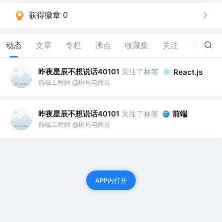
获得徽章 0
动态
文章
专栏
沸点
收藏集
关注
赞
1
昨夜星辰不想说话40101
关注了标签
React.js
前端工程师 @斑马电商云
昨夜星辰不想说话40101
关注了标签
前端
前端工程师 @斑马电商云
APP内打开