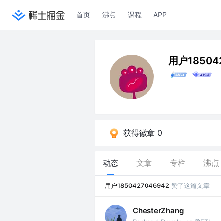
首页
沸点
课程
APP
用户18504
获得徽章 0
动态
文章
专栏
沸点
用户1850427046942
赞了这篇文章
ChesterZhang