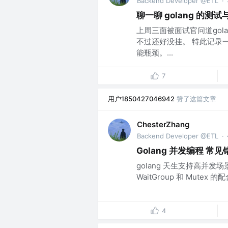
Backend Developer @ETL
·
聊一聊 golang 的测
上周三面被面试官问道gol
不过还好没挂。 特此记录一
能瓶颈。...
7
用户1850427046942
赞了这篇文章
ChesterZhang
Backend Developer @ETL
·
Golang 并发编程 常
golang 天生支持高并发场景，其
WaitGroup 和 Mutex 的
4