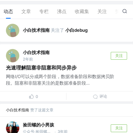
动态
文章
专栏
沸点
收藏集
关注
赞
6
小白技术指南
关注了
小白debug
小白技术指南
关注
2年前
光速理解阻塞非阻塞和同步异步
网络I/O可以分成两个阶段，数据准备阶段和数据拷贝阶
段。阻塞和非阻塞关注的是数据准备阶段...
评论
0
小白技术指南
赞了这篇文章
捡田螺的小男孩
关注
公众号:捡田螺的小男孩
3年前
·