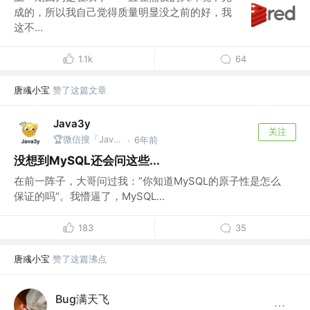
成的，所以我自己觉得质量明显没之前的好，我
这不...
1.1k
64
唐彧小宝
赞了这篇文章
Java3y
关注
🏆微信搜「Java3y」获取原创电子书
6年前
·
没想到MySQL还会问这些...
在前一阵子，大哥问过我：”你知道MySQL的原子性是怎么
保证的吗“。我懵逼了，MySQL...
183
35
唐彧小宝
赞了这篇沸点
Bug满天飞