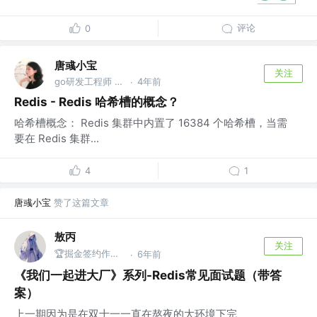
评论
0
唐彧小宝
关注
go研发工程师 @百度
4年前
·
Redis - Redis 哈希槽的概念？
哈希槽概念： Redis 集群中内置了 16384 个哈希槽，当需
要在 Redis 集群...
4
1
唐彧小宝
赞了这篇文章
敖丙
关注
🏆掘金签约作者 @微信搜：敖丙
6年前
·
《我们一起进大厂》系列-Redis常见面试题（带答
案）
上一期因为是在双十一一直在熬夜的大环境下完