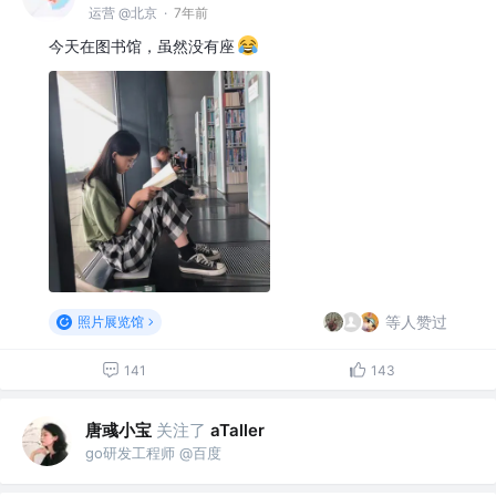
运营 @北京
·
7年前
今天在图书馆，虽然没有座
等人赞过
照片展览馆
141
143
唐彧小宝
关注了
aTaller
go研发工程师 @百度