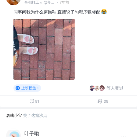
帝都打工人 @帝都某公司
·
7年前
同事问我为什么穿拖鞋 直接说了句程序猿标配
等人赞过
上班摸鱼
91
39
唐彧小宝
赞了这篇沸点
叶子嘞