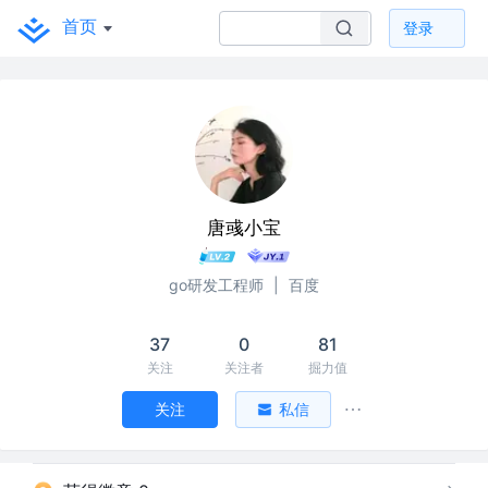
首页
登录
唐彧小宝
go研发工程师
|
百度
37
0
81
关注
关注者
掘力值
关注
私信