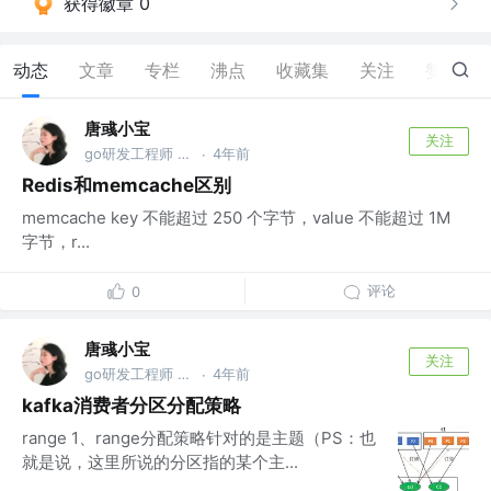
获得徽章 0
动态
文章
专栏
沸点
收藏集
关注
赞
4
唐彧小宝
关注
go研发工程师 @百度
4年前
·
Redis和memcache区别
memcache key 不能超过 250 个字节，value 不能超过 1M
字节，r...
评论
0
唐彧小宝
关注
go研发工程师 @百度
4年前
·
kafka消费者分区分配策略
range 1、range分配策略针对的是主题（PS：也
就是说，这里所说的分区指的某个主...