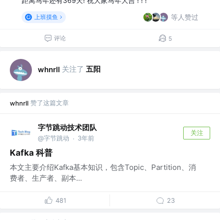
距离马年还有369天! 祝大家马年大吉 ! ! !
等人赞过
上班摸鱼
评论
5
关注了
五阳
whnrll
赞了这篇文章
whnrll
字节跳动技术团队
关注
@字节跳动
3年前
·
Kafka 科普
本文主要介绍Kafka基本知识，包含Topic、Partition、消
费者、生产者、副本...
481
23