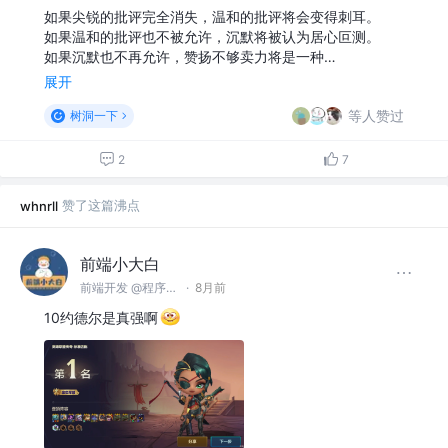
如果尖锐的批评完全消失，温和的批评将会变得刺耳。
如果温和的批评也不被允许，沉默将被认为居心叵测。
如果沉默也不再允许，赞扬不够卖力将是一种…
展开
等人赞过
树洞一下
2
7
赞了这篇沸点
whnrll
前端小大白
前端开发 @程序员集中营
·
8月前
10约德尔是真强啊