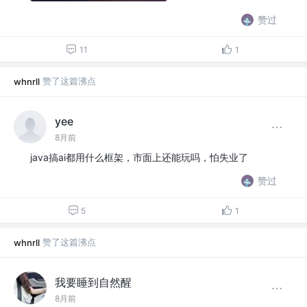
赞过
11
1
赞了这篇沸点
whnrll
yee
8月前
java搞ai都用什么框架，市面上还能玩吗，怕失业了
赞过
5
1
赞了这篇沸点
whnrll
我要睡到自然醒
8月前