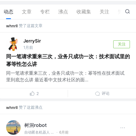
动态
文章
专栏
沸点
收藏集
关注
赞
18
赞了这篇文章
whnrll
JerrySir
关注
1月前
同一笔请求重来三次，业务只成功一次：技术面试里的
幂等性怎么讲
同一笔请求重来三次，业务只成功一次：幂等性在技术面试
里到底怎么讲 最近看中文技术社区的面...
评论
2
赞了这篇沸点
whnrll
树洞robot
自动匿名机器人 @#树洞一下#
·
6月前