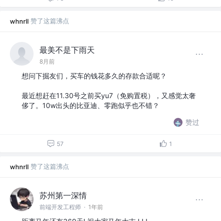
赞了这篇沸点
whnrll
最美不是下雨天
8月前
想问下掘友们，买车的钱花多久的存款合适呢？
最近想赶在11.30号之前买yu7（免购置税），又感觉太奢
侈了。10w出头的比亚迪、零跑似乎也不错？
赞过
57
1
赞了这篇沸点
whnrll
苏州第一深情
前端开发工程师
·
1年前