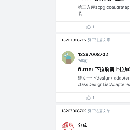
第三方库appglobal.drata
装...
1
赞了这篇文章
18267008702
18267008702
7年前
flutter 下拉刷新
建立一个(design)_adapter
classDesignListAdapterex
1
赞了这篇文章
18267008702
刘成