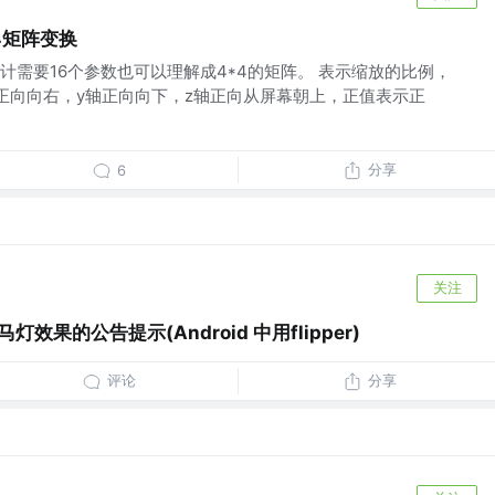
ix4矩阵变换
计需要16个参数也可以理解成4*4的矩阵。 表示缩放的比例，
x轴正向向右，y轴正向向下，z轴正向从屏幕朝上，正值表示正
分享
6
关注
马灯效果的公告提示(Android 中用flipper)
评论
分享