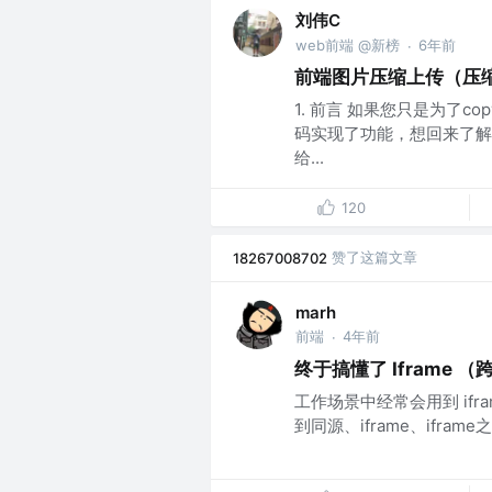
刘伟C
web前端 @新榜
6年前
·
前端图片压缩上传（压
1. 前言 如果您只是为了
码实现了功能，想回来了解
给...
120
赞了这篇文章
18267008702
marh
前端
4年前
·
终于搞懂了 Iframe 
工作场景中经常会用到 if
到同源、iframe、ifram