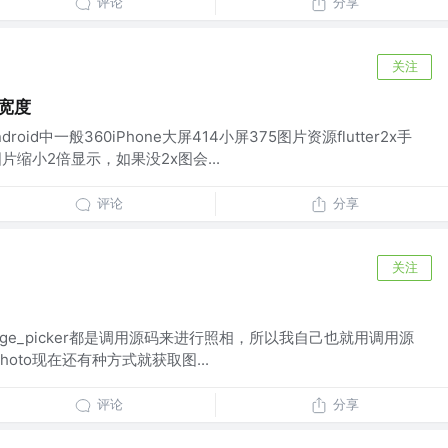
评论
分享
关注
幕宽度
droid中一般360iPhone大屏414小屏375图片资源flutter2x手
片缩小2倍显示，如果没2x图会...
评论
分享
关注
ti_image_picker都是调用源码来进行照相，所以我自己也就用调用源
photo现在还有种方式就获取图...
评论
分享