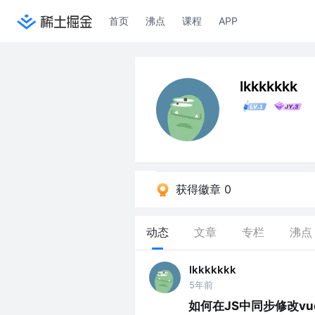
首页
沸点
课程
APP
lkkkkkkk
获得徽章 0
动态
文章
专栏
沸点
lkkkkkkk
5年前
如何在JS中同步修改v