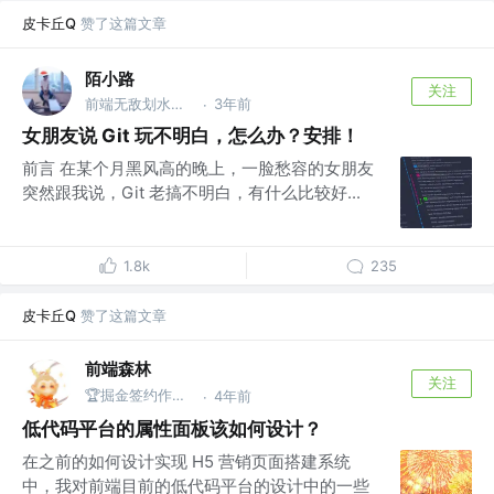
皮卡丘Q
赞了这篇文章
陌小路
关注
前端无敌划水怪 @淘宝
3年前
·
女朋友说 Git 玩不明白，怎么办？安排！
前言 在某个月黑风高的晚上，一脸愁容的女朋友
突然跟我说，Git 老搞不明白，有什么比较好...
1.8k
235
皮卡丘Q
赞了这篇文章
前端森林
关注
🏆掘金签约作者 | Coding、篮球、旅行 @Cosen
4年前
·
低代码平台的属性面板该如何设计？
在之前的如何设计实现 H5 营销页面搭建系统
中，我对前端目前的低代码平台的设计中的一些