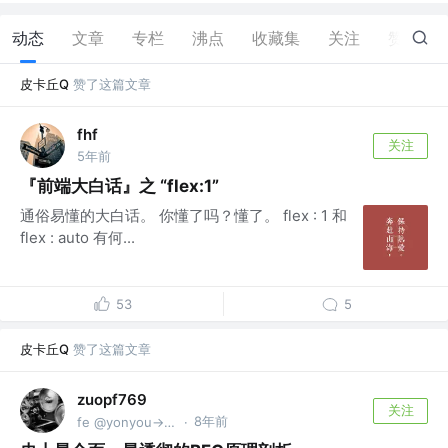
动态
文章
专栏
沸点
收藏集
关注
赞
6
皮卡丘Q
赞了这篇文章
fhf
关注
5年前
『前端大白话』之 “flex:1”
通俗易懂的大白话。 你懂了吗？懂了。 flex : 1 和
flex : auto 有何...
53
5
皮卡丘Q
赞了这篇文章
zuopf769
关注
8年前
fe @yonyou->baidu->ofo->mtdp
·