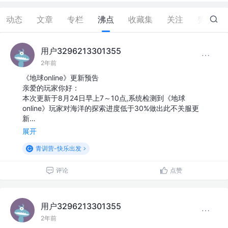
动态
文章
专栏
沸点
收藏集
关注
赞
4
用户3296213301355
2年前
《地球online》更新预告
亲爱的玩家你好：
本次更新于8月24日早上7～10点,系统检测到《地球
online》玩家对海洋的探索进度低于30%做出此不关服更
新…
展开
青训营-快乐出发
评论
点赞
用户3296213301355
2年前