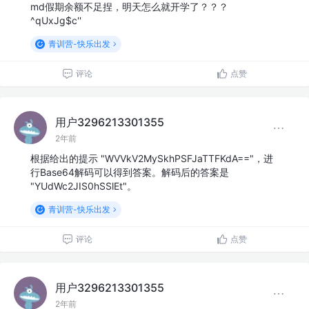
md假期余额不足捏，明天怎么就开学了？？？
^qUxJg$c''
青训营-快乐出发
评论
点赞
用户3296213301355
2年前
根据给出的提示 "WVVkV2MySkhPSFJaTTFKdA=="，进
行Base64解码可以得到答案。解码后的答案是
"YUdWc2JIS0hSSlEt"。
青训营-快乐出发
评论
点赞
用户3296213301355
2年前