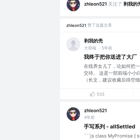
关注了
剥我的
zhleon521
赞了这篇文章
zhleon521
剥我的壳
大前端
5年前
·
我终于把你送进了大厂
在线养女儿了，论如何把一
交待。 这是一部前端小小
（长文，建议收藏后得空细品
533
zhleon521
4年前
手写系列 - allSettled
```js class MyPromise { sta