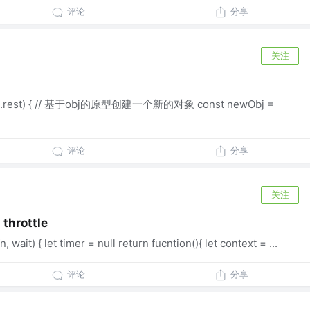
评论
分享
关注
bj, ...rest) { // 基于obj的原型创建一个新的对象 const newObj =
评论
分享
关注
hrottle
 wait) { let timer = null return fucntion(){ let context = ...
评论
分享