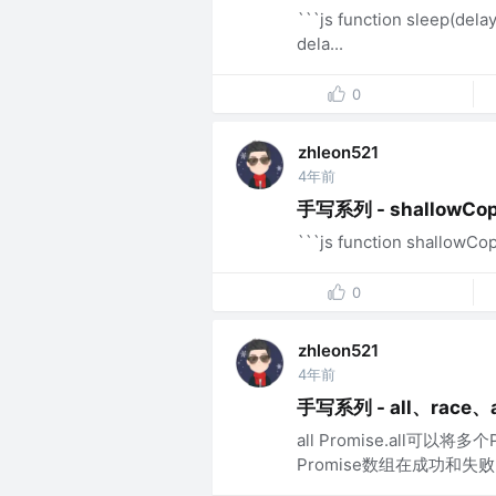
```js function sleep(dela
dela...
0
zhleon521
4年前
手写系列 - shallowCo
```js function shallowCopy(
0
zhleon521
4年前
手写系列 - all、race、
all Promise.all可
Promise数组在成功和失败