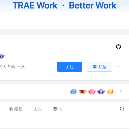
人 初衷 不换
关注
私信
收藏集
关注
赞
15