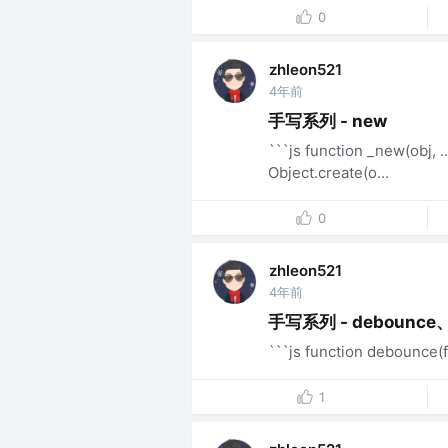
0
zhleon521
4年前
手写系列 - new
```js function _new(o
Object.create(o...
0
zhleon521
4年前
手写系列 - debounce、t
```js function debounce(fn,
1