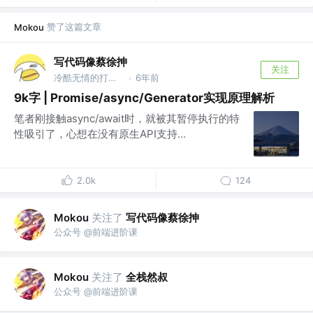
赞了这篇文章
Mokou
写代码像蔡徐抻
关注
冷酷无情的打码机器 @腾讯
6年前
·
9k字 | Promise/async/Generator实现原理解析
笔者刚接触async/await时，就被其暂停执行的特
性吸引了，心想在没有原生API支持...
2.0k
124
关注了
写代码像蔡徐抻
Mokou
公众号 @前端进阶课
关注了
全栈然叔
Mokou
公众号 @前端进阶课