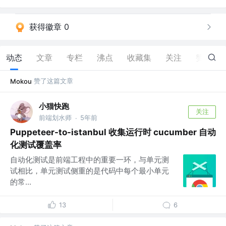
获得徽章 0
动态
文章
专栏
沸点
收藏集
关注
赞
69
赞了这篇文章
Mokou
小猫快跑
关注
前端划水师
5年前
·
Puppeteer-to-istanbul 收集运行时 cucumber 自动
化测试覆盖率
自动化测试是前端工程中的重要一环，与单元测
试相比，单元测试侧重的是代码中每个最小单元
的常...
13
6