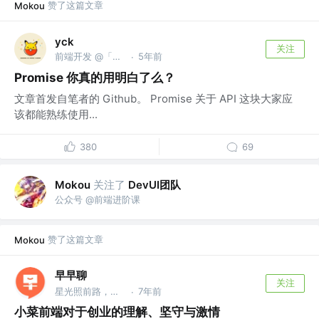
赞了这篇文章
Mokou
yck
关注
前端开发 @「前端真好玩」公众号作者
5年前
·
Promise 你真的用明白了么？
文章首发自笔者的 Github。 Promise 关于 API 这块大家应
该都能熟练使用...
380
69
关注了
DevUI团队
Mokou
公众号 @前端进阶课
赞了这篇文章
Mokou
早早聊
关注
星光照前路，菜鸟先飞 @早早聊
7年前
·
小菜前端对于创业的理解、坚守与激情