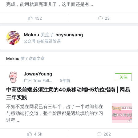
完成，能用就算完事儿了，这里面还是有...
452
23
关注了
Mokou
hcysunyang
公众号 @前端进阶课
赞了这篇文章
Mokou
JowayYoung
关注
广州 Trae Fellow，前网易资深前端，总结大师 @网易
5年前
·
中高级前端必须注意的40条移动端H5坑位指南 | 网易
三年实践
不知不觉在网易已有三年半，占了一半时间都在
与移动端打交道，整个阶段都是遇坑填坑的学习
过程...
4.5k
282