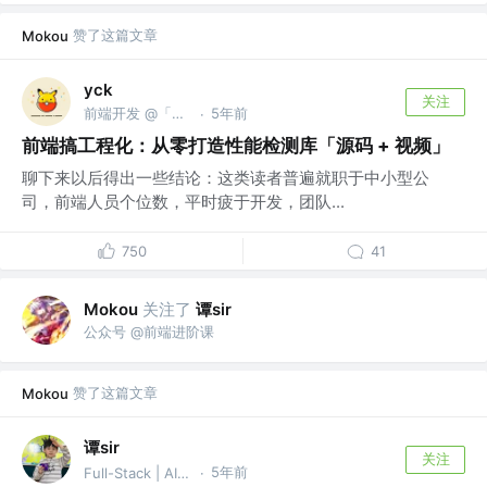
赞了这篇文章
Mokou
yck
关注
前端开发 @「前端真好玩」公众号作者
5年前
·
前端搞工程化：从零打造性能检测库「源码 + 视频」
聊下来以后得出一些结论：这类读者普遍就职于中小型公
司，前端人员个位数，平时疲于开发，团队...
750
41
关注了
谭sir
Mokou
公众号 @前端进阶课
赞了这篇文章
Mokou
谭sir
关注
5年前
Full-Stack | AI Agent
·