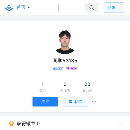
首页
登录
同学53135
1
0
20
关注
关注者
掘力值
关注
私信
获得徽章 0