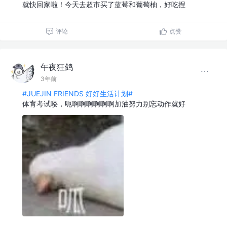
就快回家啦！今天去超市买了蓝莓和葡萄柚，好吃捏
评论
点赞
午夜狂鸽
3年前
#JUEJIN FRIENDS 好好生活计划#
体育考试喽，呃啊啊啊啊啊啊加油努力别忘动作就好