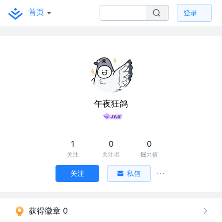
首页
登录
午夜狂鸽
1
0
0
关注
关注者
掘力值
关注
私信
获得徽章 0