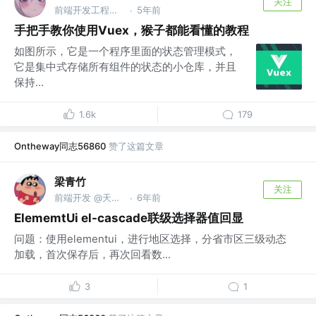
关注
前端开发工程师 @杭州某公司
5年前
·
手把手教你使用Vuex，猴子都能看懂的教程
如图所示，它是一个程序里面的状态管理模式，
它是集中式存储所有组件的状态的小仓库，并且
保持...
1.6k
179
Ontheway同志56860
赞了这篇文章
梁青竹
关注
前端开发 @天源迪科
6年前
·
ElememtUi el-cascade联级选择器值回显
问题：使用elementui，进行地区选择，分省市区三级动态
加载，首次保存后，再次回看数...
3
1