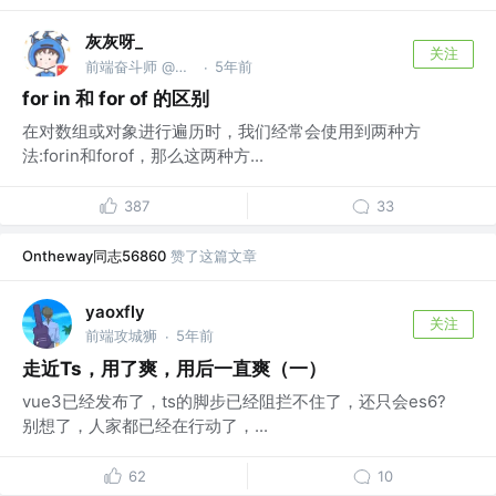
灰灰呀_
关注
前端奋斗师 @百度
5年前
·
for in 和 for of 的区别
在对数组或对象进行遍历时，我们经常会使用到两种方
法:forin和forof，那么这两种方...
387
33
Ontheway同志56860
赞了这篇文章
yaoxfly
关注
前端攻城狮
5年前
·
走近Ts，用了爽，用后一直爽（一）
vue3已经发布了，ts的脚步已经阻拦不住了，还只会es6?
别想了，人家都已经在行动了，...
62
10