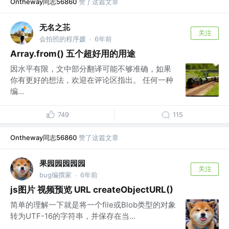
Ontheway同志56860
赞了这篇文章
无名之苝
关注
会拍照的程序媛
6年前
·
Array.from() 五个超好用的用途
因水平有限，文中部分翻译可能不够准确，如果
你有更好的想法，欢迎在评论区指出。 任何一种
编...
749
115
Ontheway同志56860
赞了这篇文章
果园园园园园
关注
bug编撰家
6年前
·
js图片 视频预览 URL createObjectURL()
简单的理解一下就是将一个file或Blob类型的对象
转为UTF-16的字符串，并保存在当...