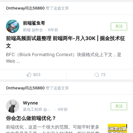
Ontheway同志56860
赞了这篇文章
前端鲨鱼哥
关注
前端 @外企
6年前
·
前端高频面试题整理 前端两年-月入30K | 掘金技术征
文
BFC（Block Formatting Context）块级格式化上下文，是
Web ...
803
73
Ontheway同志56860
赞了这篇文章
Wynne
关注
菜鸟工程师 @AfterShip
4年前
·
你会怎么做前端优化？
前端优化，这是一个很大的范围。可能平时更多