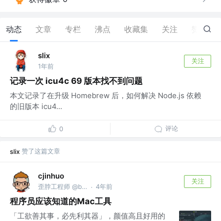
动态
文章
专栏
沸点
收藏集
关注
赞
2
slix
关注
1年前
记录一次 icu4c 69 版本找不到问题
本文记录了在升级 Homebrew 后，如何解决 Node.js 依赖
的旧版本 icu4...
评论
0
赞了这篇文章
slix
cjinhuo
关注
歪脖工程师 @bytedance
4年前
·
程序员应该知道的Mac工具
「工欲善其事，必先利其器」，颜值高且好用的