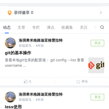
获得徽章 0
动态
文章
专栏
沸点
收藏集
关注
赞
1
洛琪希米格路迪亚格雷拉特
关注
前端菜鸟
4年前
·
git的基本操作
查看本地git仓库的配置项： git config --list 查看
username ...
评论
0
洛琪希米格路迪亚格雷拉特
关注
前端菜鸟
4年前
·
less使用