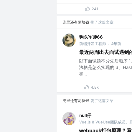
241
兜里还有两块钱
赞了这篇文章
狗头军师66
前端开发工程师
4年前
·
最近两周出去面试遇到
以下面试题不分先后顺序 1、
法糖是怎么实现的 3、Hash
和...
4.8k
兜里还有两块钱
赞了这篇文章
null仔
Vue.js & VueUse团队成员
webpack打包原理 ? 