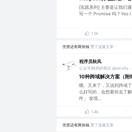
[实践系列] 主要是让我们
写一个 Promise 吗？Yes 
1.5k
兜里还有两块钱
赞了这篇文章
程序员秋风
公众号|秋风的笔记 @zerolty
·
10种跨域解决方案（附
嗯。又来了，又说到跨域了
么好写的，会想着你去了解底
件」 发现...
1.4k
兜里还有两块钱
赞了这篇文章