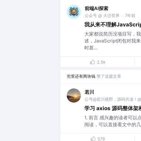
前端AI探索
公众号 @ 大迁世界
7年前
·
我从来不理解JavaSc
大家都说简历没项目写，我
述，JavaScript闭
时甚...
2.5k
兜里还有两块钱
赞了这篇文章
若川
公号@若川视野，源码共读！@vx 
学习 axios 源码整
1. 前言 感兴趣的读者可以
阅读，可以直接看文中的几
579