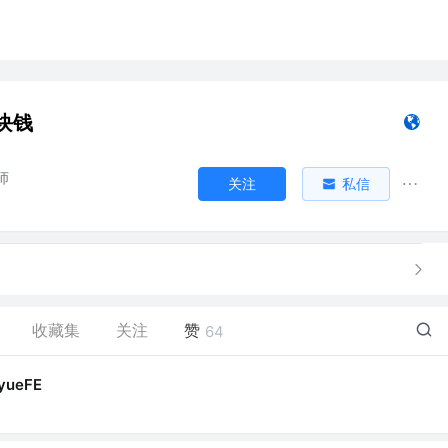
块钱
师
关注
私信
收藏集
关注
赞
64
yueFE