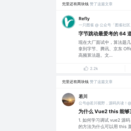
兜里还有两块钱
赞了这篇文章
Refly
一只图雀 @ 公众号「图雀社区
字节跳动最爱考的 64 
现在大厂面试中，算法题几乎
拿到字节、腾讯、京东 Of
高频算法题。文...
2.2k
兜里还有两块钱
赞了这篇文章
若川
公号@若川视野，源码共读！@vx 
为什么 Vue2 this 能
1. 如何学习调试 vue2 源码 
的方法为什么可以用 this 直接