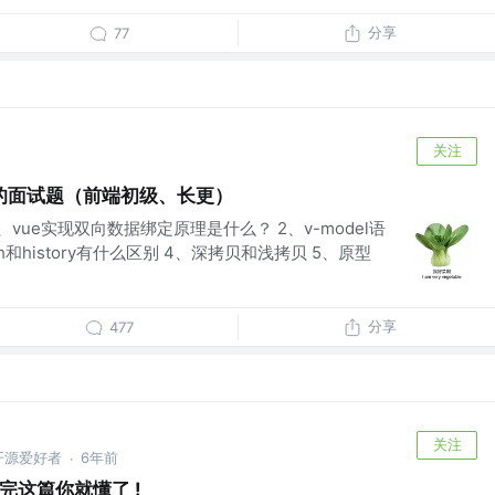
分享
77
关注
的面试题（前端初级、长更）
vue实现双向数据绑定原理是什么？ 2、v-model语
和history有什么区别 4、深拷贝和浅拷贝 5、原型
分享
477
关注
、开源爱好者
6年前
·
看完这篇你就懂了 !