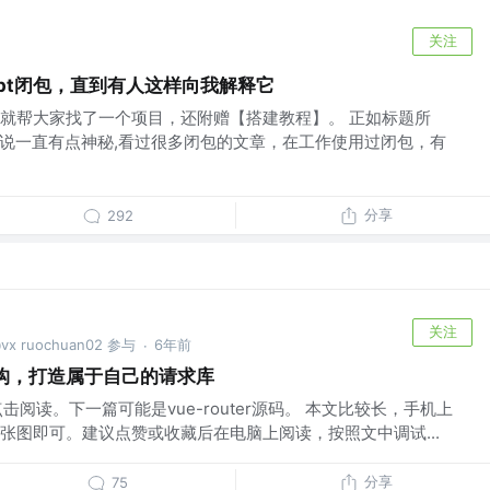
关注
ript闭包，直到有人这样向我解释它
就帮大家找了一个项目，还附赠【搭建教程】。 正如标题所
包对我来说一直有点神秘,看过很多闭包的文章，在工作使用过闭包，有
分享
292
关注
ruochuan02 参与
6年前
·
体架构，打造属于自己的请求库
点击阅读。下一篇可能是vue-router源码。 本文比较长，手机上
张图即可。建议点赞或收藏后在电脑上阅读，按照文中调试...
分享
75