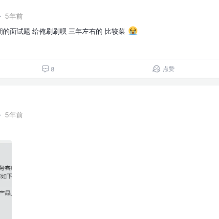
·
5年前
的面试题 给俺刷刷呗 三年左右的 比较菜
点赞
8
·
5年前