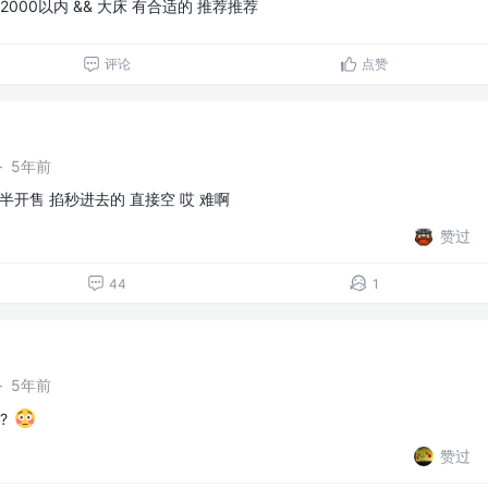
 2000以内 && 大床 有合适的 推荐推荐
评论
点赞
·
5年前
半开售 掐秒进去的 直接空 哎 难啊
赞过
44
1
·
5年前
?
赞过