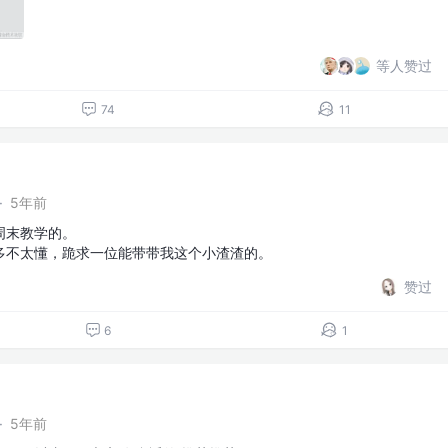
等人赞过
74
11
·
5年前
周末教学的。
多不太懂，跪求一位能带带我这个小渣渣的。
赞过
6
1
·
5年前