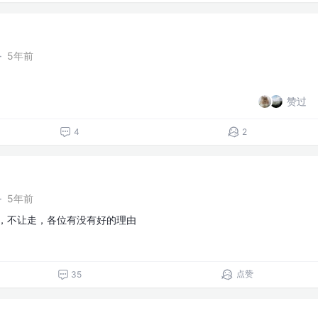
·
5年前
赞过
4
2
·
5年前
由，不让走，各位有没有好的理由
点赞
35