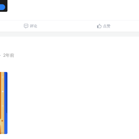
评论
点赞
·
2年前