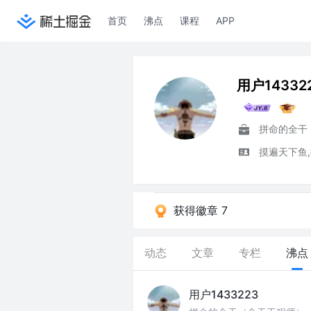
首页
沸点
课程
APP
用户14332
摸遍天下鱼
获得徽章 7
动态
文章
专栏
沸点
用户1433223