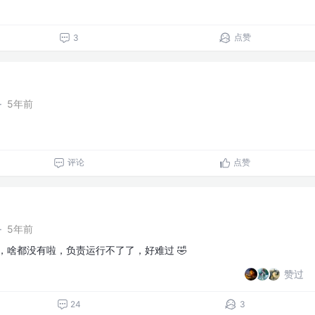
点赞
3
·
5年前
评论
点赞
·
5年前
，啥都没有啦，负责运行不了了，好难过 🤣
赞过
24
3