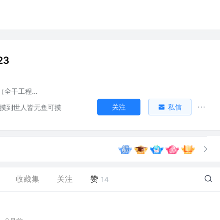
23
拼命的全干（全干工程师）
关注
私信
,摸到世人皆无鱼可摸
收藏集
关注
赞
14