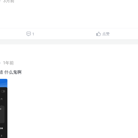
·
3月前
点赞
1
·
1年前
错 什么鬼啊