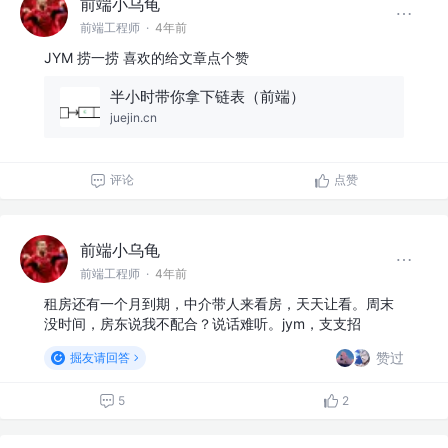
前端小乌龟
前端工程师
·
4年前
JYM 捞一捞 喜欢的给文章点个赞
半小时带你拿下链表（前端）
juejin.cn
评论
点赞
前端小乌龟
前端工程师
·
4年前
租房还有一个月到期，中介带人来看房，天天让看。周末
没时间，房东说我不配合？说话难听。jym，支支招
赞过
掘友请回答
5
2