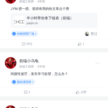
前端工程师
·
4年前
JYM 捞一捞。觉得有用的给文章点个赞
半小时带你拿下链表（前端）
juejin.cn
赞过
内推招聘广场
评论
1
前端小乌龟
前端工程师
·
4年前
间接性迷茫，丧失学习欲望，怎么办？
掘友请回答
点赞
2