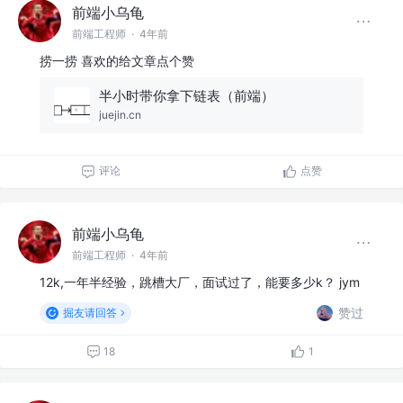
前端小乌龟
前端工程师
·
4年前
捞一捞 喜欢的给文章点个赞
半小时带你拿下链表（前端）
juejin.cn
评论
点赞
前端小乌龟
前端工程师
·
4年前
12k,一年半经验，跳槽大厂，面试过了，能要多少k？ jym
赞过
掘友请回答
18
1