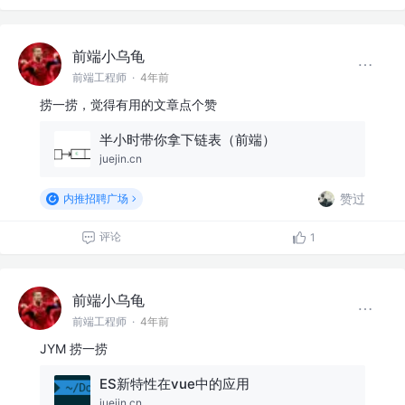
前端小乌龟
前端工程师
·
4年前
捞一捞，觉得有用的文章点个赞
半小时带你拿下链表（前端）
juejin.cn
赞过
内推招聘广场
评论
1
前端小乌龟
前端工程师
·
4年前
JYM 捞一捞
ES新特性在vue中的应用
juejin.cn