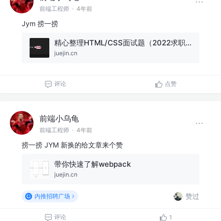
前端工程师
·
4年前
Jym 捞一捞
精心整理HTML/CSS面试题（2022求职必看）
juejin.cn
评论
点赞
前端小乌龟
前端工程师
·
4年前
捞一捞 JYM 新换的给文章来个赞
带你快速了解webpack
juejin.cn
赞过
内推招聘广场
评论
1