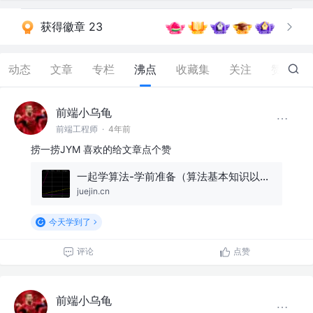
获得徽章 23
动态
文章
专栏
沸点
收藏集
关注
赞
869
前端小乌龟
前端工程师
·
4年前
捞一捞JYM 喜欢的给文章点个赞
一起学算法-学前准备（算法基本知识以及时间复杂度和空间复杂度和LeetCode基本使用）
juejin.cn
今天学到了
评论
点赞
前端小乌龟