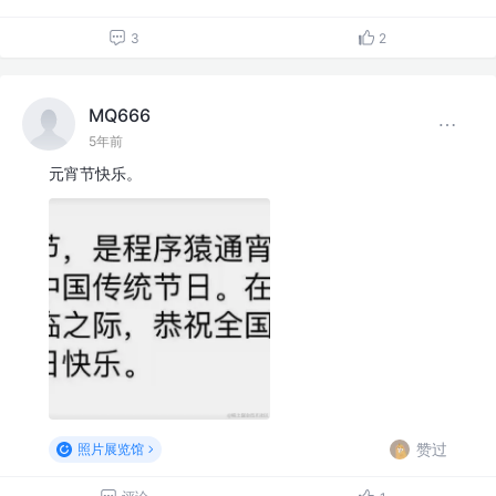
3
2
MQ666
5年前
元宵节快乐。
赞过
照片展览馆