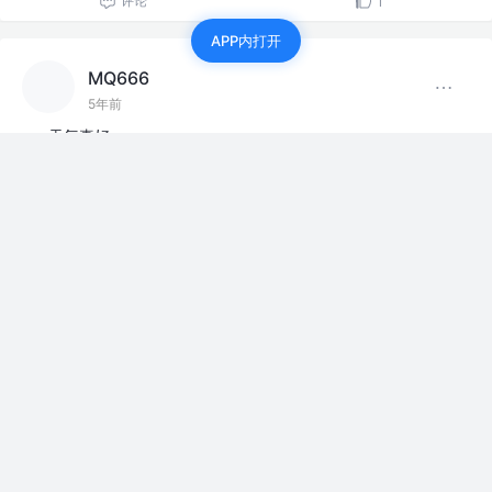
评论
1
APP内打开
MQ666
5年前
天气真好。
赞过
照片展览馆
评论
1
MQ666
5年前