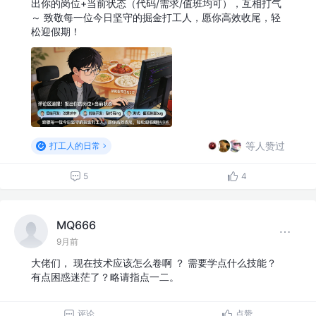
出你的岗位+当前状态（代码/需求/值班均可），互相打气
～ 致敬每一位今日坚守的掘金打工人，愿你高效收尾，轻
松迎假期！
等人赞过
打工人的日常
5
4
MQ666
9月前
大佬们， 现在技术应该怎么卷啊 ？ 需要学点什么技能？
有点困惑迷茫了？略请指点一二。
评论
点赞