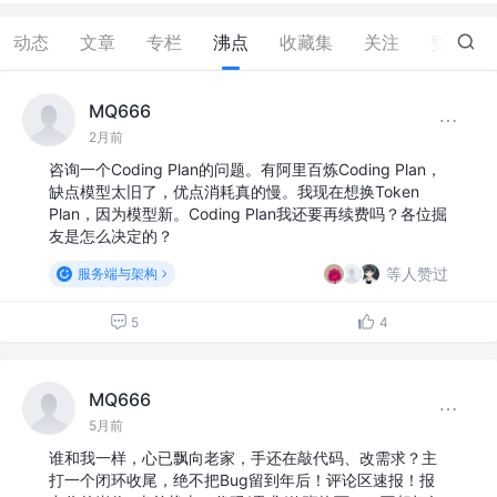
动态
文章
专栏
沸点
收藏集
关注
赞
31
MQ666
2月前
咨询一个Coding Plan的问题。有阿里百炼Coding Plan，
缺点模型太旧了，优点消耗真的慢。我现在想换Token
Plan，因为模型新。Coding Plan我还要再续费吗？各位掘
友是怎么决定的？
等人赞过
服务端与架构
5
4
MQ666
5月前
谁和我一样，心已飘向老家，手还在敲代码、改需求？主
打一个闭环收尾，绝不把Bug留到年后！评论区速报！报