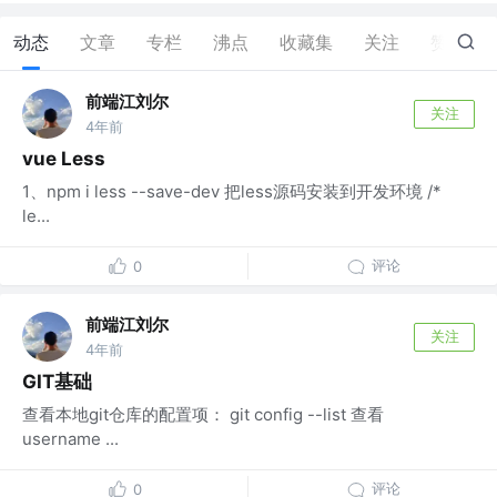
动态
文章
专栏
沸点
收藏集
关注
赞
0
前端江刘尔
关注
4年前
vue Less
1、npm i less --save-dev 把less源码安装到开发环境 /*
le...
评论
0
前端江刘尔
关注
4年前
GIT基础
查看本地git仓库的配置项： git config --list 查看
username ...
评论
0