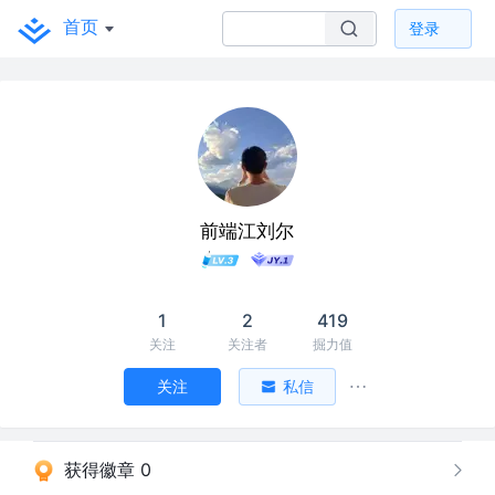
首页
登录
前端江刘尔
1
2
419
关注
关注者
掘力值
关注
私信
获得徽章 0