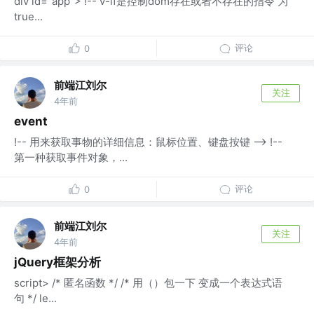
div id="app"> !-- v-if是控制dom存在或者不存在的指令 为
true...
评论
0
前端江刘尔
关注
4年前
event
!-- 用来获取事物的详细信息：鼠标位置、键盘按键 --> !--
第一种获取事件对象，...
评论
0
前端江刘尔
关注
4年前
jQuery框架分析
script> /* 匿名函数 */ /* 用（）包一下 变成一个表达式语
句 */ le...