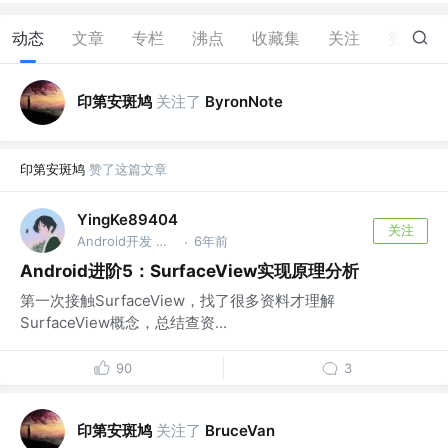
动态
文章
专栏
沸点
收藏集
关注
赞
14
印第安斑鸠
关注了
ByronNote
印第安斑鸠
赞了这篇文章
YingKe89404
关注
Android开发 @网易
6年前
·
Android进阶5：SurfaceView实现原理分析
第一次接触SurfaceView，找了很多资料才理解
SurfaceView概念，总结查资...
90
3
印第安斑鸠
关注了
BruceVan