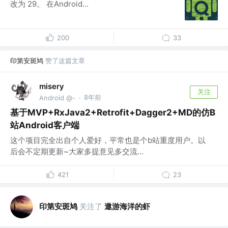
改为 29。 在Android...
200
33
印第安斑鸠
赞了这篇文章
misery
关注
8年前
Android @-
·
基于MVP+RxJava2+Retrofit+Dagger2+MD的仿B
站Android客户端
这个项目完全出自个人爱好，平常也是个b站重度用户。以
后会不定期更新~大家多提意见多交流...
421
23
印第安斑鸠
关注了
遨游海洋的虾