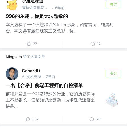
小姐姐味道
关注
🏆掘金首批签约作者 @公众号：xjjdog
6年前
·
996的乐趣，你是无法想象的
本文虚构了一个愤懑猥琐的loser形象，如有雷同，纯属巧
合。本文具有魔幻现实主义色彩，优...
37
12
赞了这篇文章
Mingsars
ConardLi
关注
AI 技术专家
7年前
·
一名【合格】前端工程师的自检清单
前端开发是一个非常特殊的行业，它的历史实际
上不是很长，但是知识之繁杂，技术迭代速度之
快是...
7.3k
661