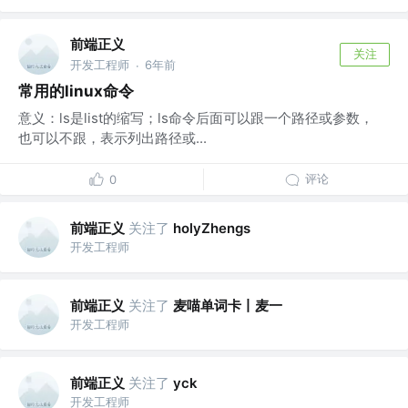
前端正义
关注
开发工程师
6年前
·
常用的linux命令
意义：ls是list的缩写；ls命令后面可以跟一个路径或参数，
也可以不跟，表示列出路径或...
评论
0
前端正义
关注了
holyZhengs
开发工程师
前端正义
关注了
麦喵单词卡丨麦一
开发工程师
前端正义
关注了
yck
开发工程师