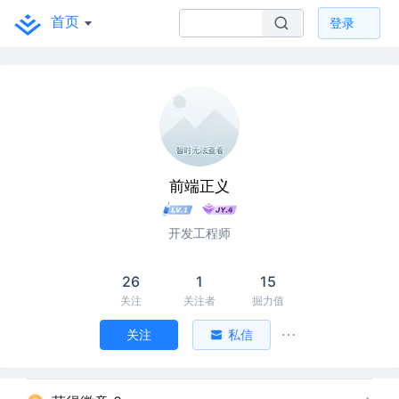
首页
登录
前端正义
开发工程师
26
1
15
关注
关注者
掘力值
关注
私信