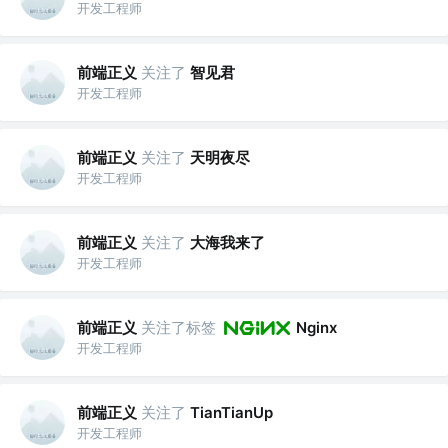
开发工程师
前端正义
关注了
智见君
开发工程师
前端正义
关注了
天明夜尽
开发工程师
前端正义
关注了
大海我来了
开发工程师
前端正义
关注了标签
Nginx
开发工程师
前端正义
关注了
TianTianUp
开发工程师