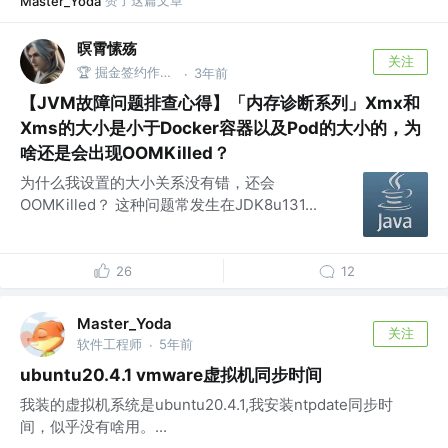
赞了这篇文章
Master_Yoda
暝霄愫殇
关注
🏆 掘金签约作者 @优酷YouKu
3年前
·
【JVM故障问题排查心得】「内存诊断系列」Xmx和
Xms的大小是小于Docker容器以及Pod的大小的，为
啥还是会出现OOMKilled？
为什么我设置的大小关系没有错，还会
OOMKilled？ 这种问题常发生在JDK8u131...
26
12
Master_Yoda
关注
软件工程师
5年前
·
ubuntu20.4.1 vmware虚拟机同步时间
我装的虚拟机系统是ubuntu20.4.1,我安装ntpdate同步时
间，似乎没有啥用。...