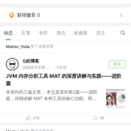
获得徽章 0
动态
文章
专栏
沸点
收藏集
关注
赞
2
赞了这篇文章
Master_Yoda
Q的博客
关注
高级技术专家 @美团
5年前
·
JVM 内存分析工具 MAT 的深度讲解与实践——进阶
篇
本系列共三篇文章， 本文是系列第2篇——进阶
篇，详细讲解 MAT 各种工具的核心功能、用...
276
48