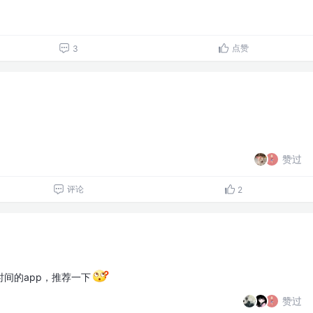
点赞
3
赞过
评论
2
间的app，推荐一下
赞过