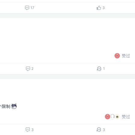
17
3
赞过
2
1
个限制
赞过
3
3