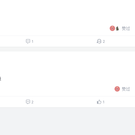
赞过
1
2
级
赞过
2
1