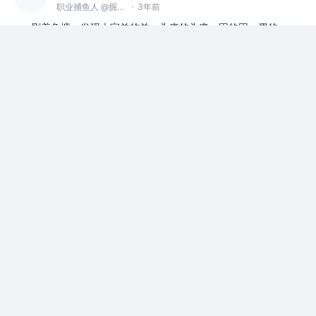
职业捕鱼人 @掘金海产
·
3年前
刷着鱼塘，发现大家羊的羊，头痛的头痛，困的困，累的
累，刷着刷着，我感觉自己也有这个症状了。
等人赞过
上班摸鱼
7
11
Cing
职业捕鱼人 @掘金海产
·
3年前
还有两个半小时！我就要变身了。
等人赞过
上班摸鱼
24
13
Cing
职业捕鱼人 @掘金海产
·
3年前