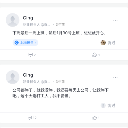
Cing
职业捕鱼人 @掘金海产
·
3年前
下周最后一周上班，然后1月30号上班，想想就开心。
赞过
上班摸鱼
2
1
Cing
职业捕鱼人 @掘金海产
·
3年前
公司都🐑了，就我没🐑，我还要每天去公司，让我🐑下
吧，这个天选打工人，我不爱当。
赞过
12
1