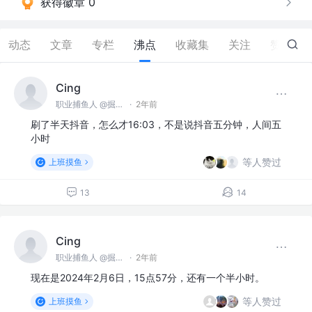
获得徽章 0
动态
文章
专栏
沸点
收藏集
关注
赞
5
Cing
职业捕鱼人 @掘金海产
·
2年前
刷了半天抖音，怎么才16:03，不是说抖音五分钟，人间五
小时
等人赞过
上班摸鱼
13
14
Cing
职业捕鱼人 @掘金海产
·
2年前
现在是2024年2月6日，15点57分，还有一个半小时。
等人赞过
上班摸鱼