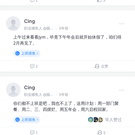
2
3
Cing
职业捕鱼人 @掘金海产
·
3年前
上午过来看看jym，毕竟下午年会后就开始休假了，咱们得
2月再见了。
上班摸鱼
点赞
2
Cing
职业捕鱼人 @掘金海产
·
3年前
你们都不上班是吧，我也不上了，这周计划：周一部门聚
餐、周二、三、四摆烂、周五年会，周六启程回家。
等人赞过
上班摸鱼
1
5