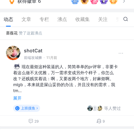
获得徽章 6
动态
文章
专栏
沸点
收藏集
关注
赞
13
蔷薇花
赞了这篇沸点
shotCat
前端攻城狮
·
11月前
现在最烦这种装逼的人，简简单单的pr评审，非要卡
着这么做不太优雅，万一需求变成另外个样子，你怎么
改？还贱贱笑着说：啊，又要改两个地方，好麻烦啊。
mlgb，本来就是屎山妥协的办法，并且没有的需求，我
tm…
展开
等人赞过
上班摸鱼
29
9