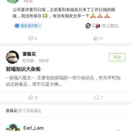
4年前
公司要求要写日报，之前看到有掘友分享了工作日报的模
板，我没有保存
，有没有掘友分享一下
等人赞过
掘友请回答
4
11
蔷薇花
关注
程序媛
5年前
·
前端知识大杂烩
···前端八股文··· ·主要包括前端的一些小知识点，作为平时知
识点的备忘，用于只是大纲...
3
1
蔷薇花
赞了这篇沸点
Earl_Lam