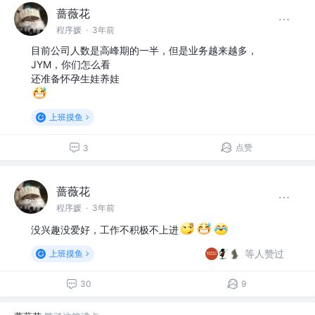
蔷薇花
程序媛
·
3年前
目前公司人数是高峰期的一半，但是业务越来越多，
JYM，你们怎么看
还准备怀孕生娃养娃
上班摸鱼
点赞
3
蔷薇花
程序媛
·
3年前
没兴趣没爱好，工作不积极不上进
等人赞过
上班摸鱼
30
9