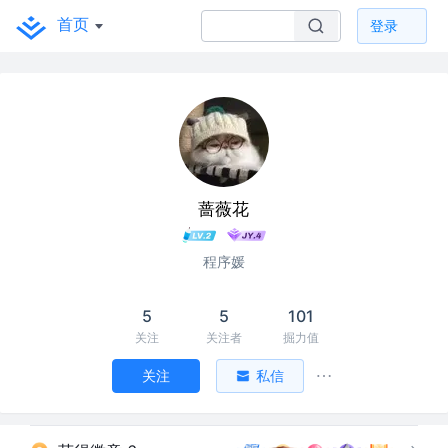
首页
登录
蔷薇花
程序媛
5
5
101
关注
关注者
掘力值
关注
私信