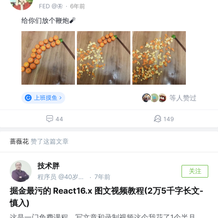
FED @🦋
·
6年前
给你们放个鞭炮🧨
等人赞过
上班摸鱼
44
149
蔷薇花
赞了这篇文章
技术胖
关注
程序员 @40岁去当保安了
7年前
·
掘金最污的 React16.x 图文视频教程(2万5千字长文-
慎入)
这是一门免费课程，写文章和录制视频这个我花了1个半月