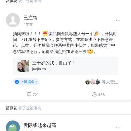
蔷薇花
赞了这篇沸点
已注销
4年前
抽奖来啦！！！
奖品掘金鼠标垫大号一个
，开奖时
间：7月28号下午5点，参与方式，在本条沸点下任意评
论、点赞。开奖后我会联系中奖的小伙伴，如果感觉年中
总结写得还行，记得给我点赞加评论一波
。
三十岁的我，自由了！
juejin.cn
等人赞过
上班摸鱼
721
438
蔷薇花
赞了这篇沸点
发际线越来越高