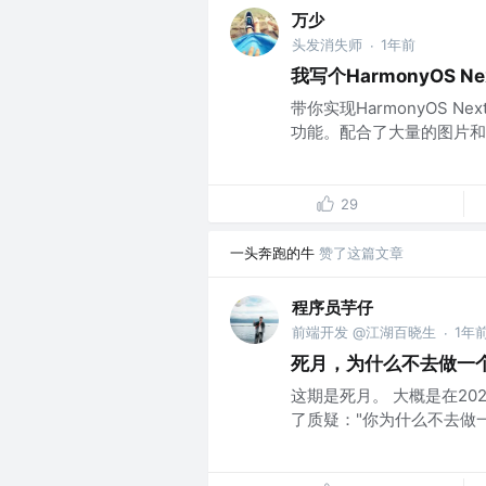
万少
头发消失师
1年前
·
我写个HarmonyOS 
带你实现HarmonyOS 
功能。配合了大量的图片和实
29
一头奔跑的牛
赞了这篇文章
程序员芋仔
前端开发 @江湖百晓生
1年
·
死月，为什么不去做一个
这期是死月。 大概是在2
了质疑："你为什么不去做一个