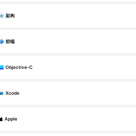
架构
前端
Objective-C
Xcode
Apple