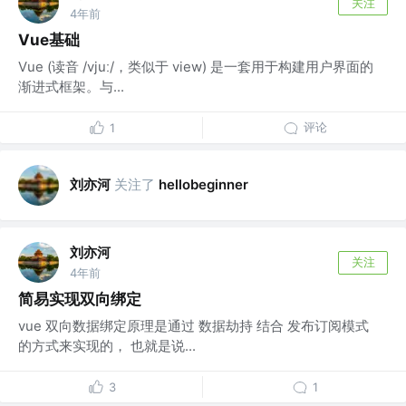
关注
4年前
Vue基础
Vue (读音 /vjuː/，类似于 view) 是一套用于构建用户界面的
渐进式框架。与...
评论
1
刘亦河
关注了
hellobeginner
刘亦河
关注
4年前
简易实现双向绑定
vue 双向数据绑定原理是通过 数据劫持 结合 发布订阅模式
的方式来实现的， 也就是说...
3
1