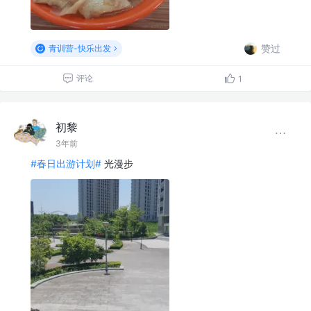
赞过
青训营-快乐出发
评论
1
初黎
3年前
#春日出游计划#
光漫步