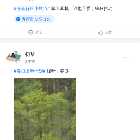
#分享解压小技巧#
戴上耳机，谁也不爱，疯狂抖动
青训营-快乐出发
评论
点赞
初黎
3年前
#春日出游计划#
绿叶，春游