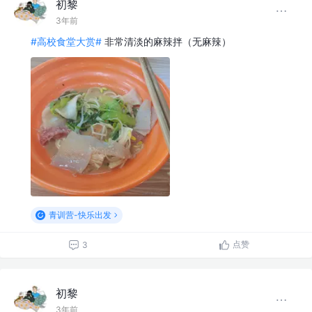
初黎
3年前
#高校食堂大赏#
非常清淡的麻辣拌（无麻辣）
青训营-快乐出发
点赞
3
初黎
3年前