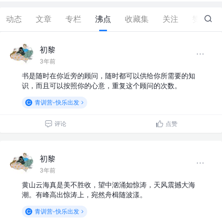
动态
文章
专栏
沸点
收藏集
关注
赞
6
初黎
3年前
书是随时在你近旁的顾问，随时都可以供给你所需要的知
识，而且可以按照你的心意，重复这个顾问的次数。
青训营-快乐出发
评论
点赞
初黎
3年前
黄山云海真是美不胜收，望中汹涌如惊涛，天风震撼大海
潮。有峰高出惊涛上，宛然舟楫随波漾。
青训营-快乐出发