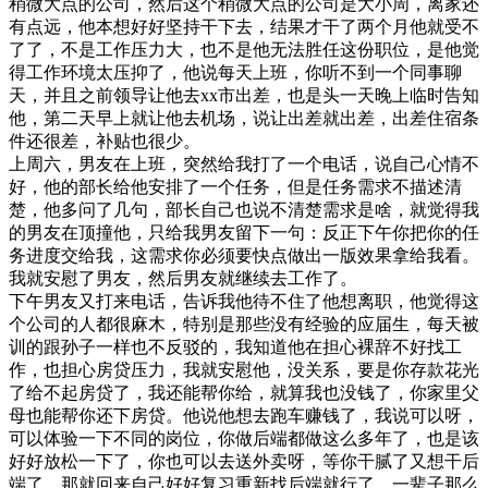
稍微大点的公司，然后这个稍微大点的公司是大小周，离家还
有点远，他本想好好坚持干下去，结果才干了两个月他就受不
了了，不是工作压力大，也不是他无法胜任这份职位，是他觉
得工作环境太压抑了，他说每天上班，你听不到一个同事聊
天，并且之前领导让他去xx市出差，也是头一天晚上临时告知
他，第二天早上就让他去机场，说让出差就出差，出差住宿条
件还很差，补贴也很少。
上周六，男友在上班，突然给我打了一个电话，说自己心情不
好，他的部长给他安排了一个任务，但是任务需求不描述清
楚，他多问了几句，部长自己也说不清楚需求是啥，就觉得我
的男友在顶撞他，只给我男友留下一句：反正下午你把你的任
务进度交给我，这需求你必须要快点做出一版效果拿给我看。
我就安慰了男友，然后男友就继续去工作了。
下午男友又打来电话，告诉我他待不住了他想离职，他觉得这
个公司的人都很麻木，特别是那些没有经验的应届生，每天被
训的跟孙子一样也不反驳的，我知道他在担心裸辞不好找工
作，也担心房贷压力，我就安慰他，没关系，要是你存款花光
了给不起房贷了，我还能帮你给，就算我也没钱了，你家里父
母也能帮你还下房贷。他说他想去跑车赚钱了，我说可以呀，
可以体验一下不同的岗位，你做后端都做这么多年了，也是该
好好放松一下了，你也可以去送外卖呀，等你干腻了又想干后
端了，那就回来自己好好复习重新找后端就行了，一辈子那么