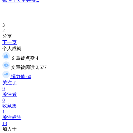
抓住了公主并将...
3
2
分享
下一页
个人成就
文章被点赞
4
文章被阅读
2,577
掘力值
60
关注了
9
关注者
0
收藏集
1
关注标签
13
加入于