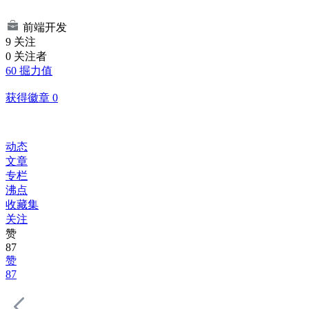
前端开发
9
关注
0
关注者
60
掘力值
获得徽章 0
动态
文章
专栏
沸点
收藏集
关注
赞
87
赞
87