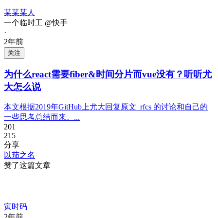
某某某人
一个临时工 @快手
·
2年前
关注
为什么react需要fiber&时间分片而vue没有？听听尤
大怎么说
本文根据2019年GitHub上尤大回复原文_rfcs 的讨论和自己的
一些思考总结而来。...
201
215
分享
以茄之名
赞了这篇文章
寅时码
2年前