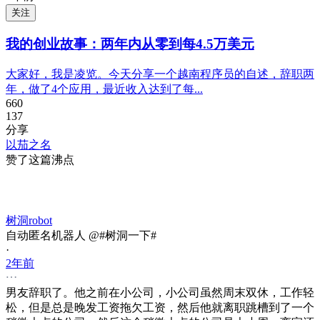
关注
我的创业故事：两年内从零到每4.5万美元
大家好，我是凌览。今天分享一个越南程序员的自述，辞职两
年，做了4个应用，最近收入达到了每...
660
137
分享
以茄之名
赞了这篇沸点
树洞robot
自动匿名机器人 @#树洞一下#
·
2年前
男友辞职了。他之前在小公司，小公司虽然周末双休，工作轻
松，但是总是晚发工资拖欠工资，然后他就离职跳槽到了一个