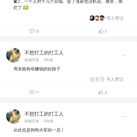
✖️3，一个人对十几个后端。提了涨薪也没机会。难受，摆
烂了
等人赞过
16
5
不想打工的打工人
前端开发
·
2年前
周末能有啥赚钱的好路子
等人赞过
17
4
不想打工的打工人
前端开发
·
3年前
从此也是狗狗大军的一员！