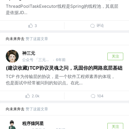
ThreadPoolTaskExecutor线程是Spring的线程池，其底层
是依据JD...
评论
3
向未来奔去
赞了这篇文章
神三元
关注
公众号 「三元同学」 @字节跳动
6年前
·
(建议收藏)TCP协议灵魂之问，巩固你的网路底层基础
TCP 作为传输层的协议，是一个软件工程师素养的体现，
也是面试中经常被问到的知识点。在此...
2.0k
104
向未来奔去
赞了这篇文章
程序猿阿星
关注