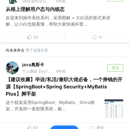
Java @关注公众号 : 「程序猿阿星」
5年前
·
从根上理解用户态与内核态
欢迎来到操作系统系列，采用图解 + 大白话的形式来讲
解，让小白也能看懂，帮助大家快速科普...
53
11
向未来奔去
赞了这篇文章
java奥斯卡
关注
个人微信【lyy13219015380】 @保密
4年前
·
【建议收藏】毕设/私活/兼职大佬必备，一个挣钱的开
源【SpringBoot+Spring Security+MyBatis
Plus】脚手架
这个框架采用SpringBoot、MyBatis、Shiro框
架，开发的一套权限系统，极...
评论
67