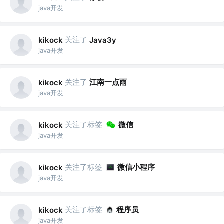
java开发
关注了
kikock
Java3y
java开发
关注了
江南一点雨
kikock
java开发
关注了标签
微信
kikock
java开发
关注了标签
微信小程序
kikock
java开发
关注了标签
程序员
kikock
java开发