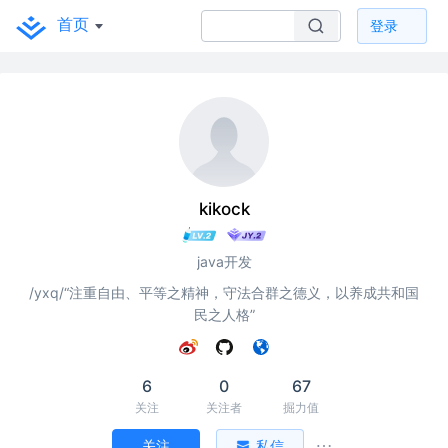
首页
登录
kikock
java开发
/yxq/“注重自由、平等之精神，守法合群之德义，以养成共和国
民之人格”
6
0
67
关注
关注者
掘力值
关注
私信