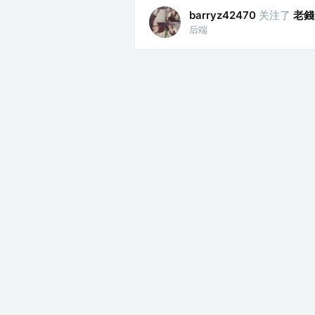
关注了
老錢
barryz42470
后端