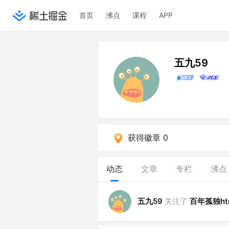
首页
沸点
课程
APP
五九59
获得徽章 0
动态
文章
专栏
沸点
五九59
关注了
百年孤独ht