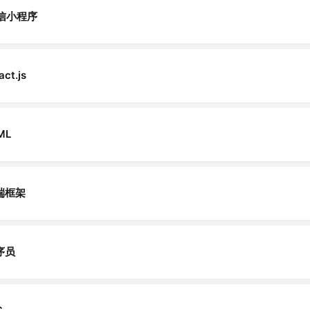
信小程序
act.js
ML
端框架
序员