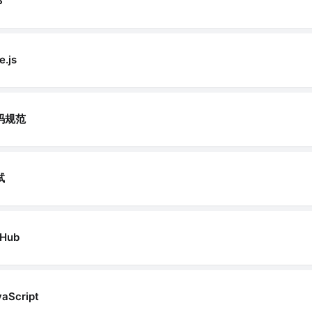
S
e.js
码规范
试
tHub
vaScript