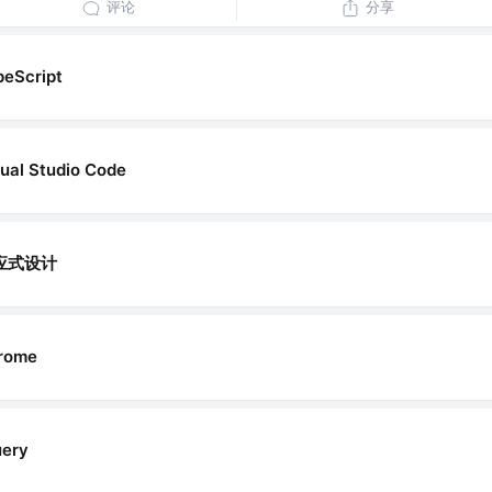
评论
分享
peScript
ual Studio Code
应式设计
rome
uery