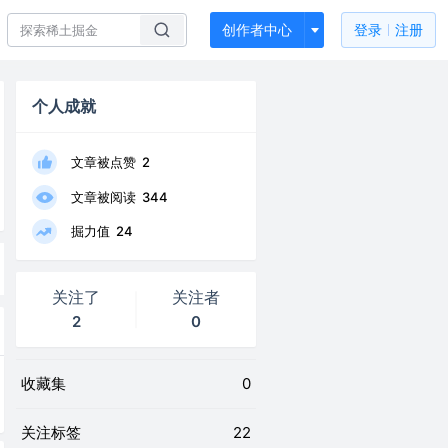
创作者中心
登录
注册
个人成就
文章被点赞
2
文章被阅读
344
掘力值
24
关注了
关注者
2
0
收藏集
0
关注标签
22