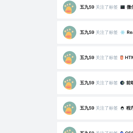
五九59
关注了标签
微
五九59
关注了标签
Re
五九59
关注了标签
HT
五九59
关注了标签
前
五九59
关注了标签
程