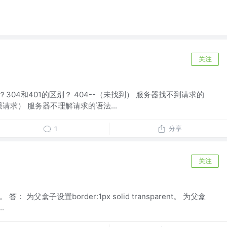
关注
些？304和401的区别？ 404--（未找到） 服务器找不到请求的
错误请求） 服务器不理解请求的语法...
分享
1
关注
答： 为父盒子设置border:1px solid transparent。 为父盒
.