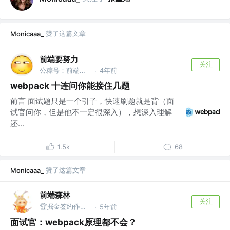
赞了这篇文章
Monicaaa_
前端要努力
关注
公粽号：前端要努力
4年前
·
webpack 十连问你能接住几题
前言 面试题只是一个引子，快速刷题就是背（面
试官问你，但是他不一定很深入），想深入理解
还...
1.5k
68
赞了这篇文章
Monicaaa_
前端森林
关注
🏆掘金签约作者 | Coding、篮球、旅行 @Cosen
5年前
·
面试官：webpack原理都不会？