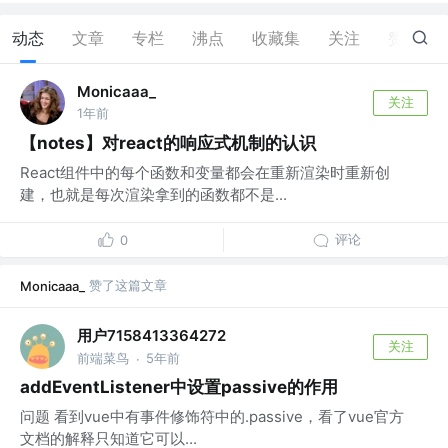
动态
文章
专栏
沸点
收藏集
关注
赞
9
Monicaaa_
关注
1年前
【notes】对react的响应式机制的认识
React组件中的每个函数和变量都会在重新渲染时重新创
建，也就是每次渲染拿到的函数都不是...
评论
0
赞了这篇文章
Monicaaa_
用户7158413364272
关注
前端菜鸟
5年前
·
addEventListener中设置passive的作用
问题 看到vue中有事件修饰符中的.passive，看了vue官方
文档的解释只知道它可以...