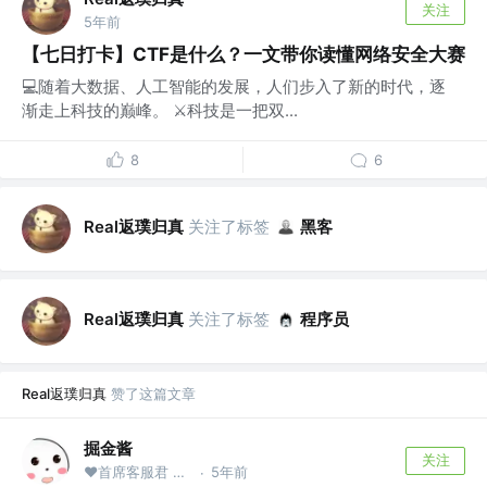
关注
5年前
【七日打卡】CTF是什么？一文带你读懂网络安全大赛
💻随着大数据、人工智能的发展，人们步入了新的时代，逐
渐走上科技的巅峰。 ⚔科技是一把双...
8
6
Real返璞归真
关注了标签
黑客
Real返璞归真
关注了标签
程序员
Real返璞归真
赞了这篇文章
掘金酱
关注
❤首席客服君 @掘金
5年前
·