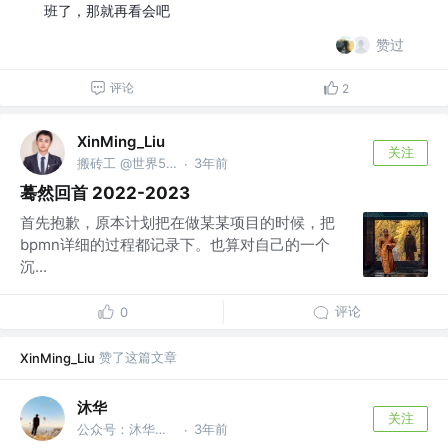
班了，那就再看会吧
赞过
评论
2
XinMing_Liu
关注
搬砖工 @世界500强之外的小公司
3年前
·
蓦然回首 2022-2023
首先抱歉，原本计划把在做某某项目的时候，把
bpmn详细的过程都记录下。也算对自己的一个
沉...
评论
0
赞了这篇文章
XinMing_Liu
沐华
关注
公众号：沐华说技术 @全干工程师
3年前
·