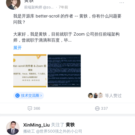
前端架构师 @zoom.us
·
7年前
我是开源库 better-scroll 的作者 -- 黄轶，你有什么问题要
问我？
大家好，我是黄轶，目前就职于 Zoom 公司担任前端架构
师，曾就职于滴滴和百度，毕…
展开
等人赞过
技术交流圈
366
337
关注了
黄轶
XinMing_Liu
搬砖工 @世界500强之外的小公司