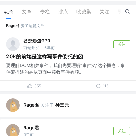
动态
文章
专栏
沸点
收藏集
关注
赞
4
Rage君
赞了这篇文章
番茄炒蛋979
关注
前端开发
6年前
·
20k的前端是这样写事件委托的🐹
要理解DOM相关事件，我们先要理解“事件流”这个概念，事
件流描述的是从页面中接收事件的顺...
355
115
Rage君
关注了
神三元
Rage君
关注
5年前