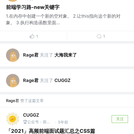
前端学习路-new关键字
1.在内存中创建一个新的空对象。 2.让this指向这个新的对
象。 3.执行构造函数里面...
1
1
Rage君
关注了
大海我来了
Rage君
关注了
CUGGZ
Rage君
赞了这篇文章
CUGGZ
关注
🏆公众号：前端充电宝
5年前
·
「2021」高频前端面试题汇总之CSS篇